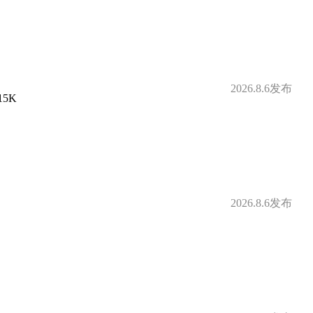
补
定期体检
2026.8.6发布
借款
购房补贴
15K
身房
零食下午茶
补贴
免费停车
2026.8.6发布