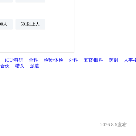
500人
501以上人
ICU/科研
全科
检验/体检
外科
五官/眼科
药剂
人事-
合伙
猎头
派遣
年金
绩效奖金
期权
年底双薪
分红
家属医疗优惠
安排规培
才引进
2026.8.6发布
夜班