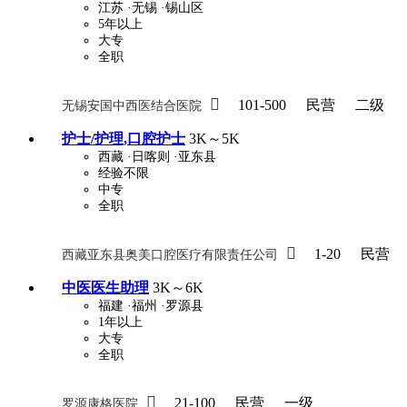
江苏
·无锡
·锡山区
5年以上
大专
全职

101-500
民营
二级
无锡安国中西医结合医院
护士/护理,口腔护士
3K～5K
西藏
·日喀则
·亚东县
经验不限
中专
全职

1-20
民营
西藏亚东县奥美口腔医疗有限责任公司
中医医生助理
3K～6K
福建
·福州
·罗源县
1年以上
大专
全职

21-100
民营
一级
罗源康格医院