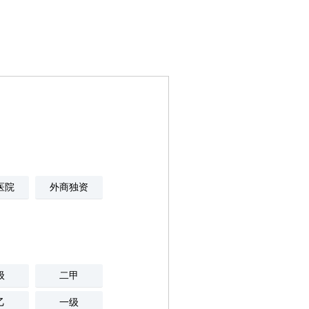
医院
外商独资
级
二甲
乙
一级