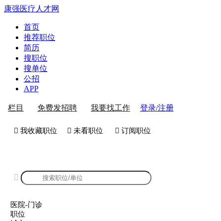
康强医疗人才网
首页
推荐职位
简历
搜职位
搜单位
公招
APP
登录/注册
栏目
免费发招聘
我要找工作
 我收藏职位
 未看职位
 订阅职位
康强医院-门诊招聘

医院-门诊
职位