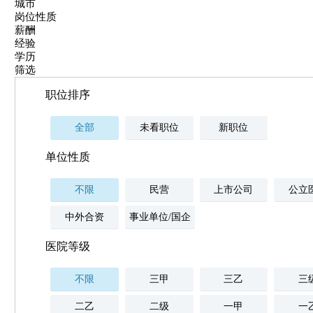
城市
岗位性质
薪酬
经验
学历
筛选
职位排序
全部
未看职位
新职位
单位性质
不限
民营
上市公司
公立
中外合资
事业单位/国企
医院等级
不限
三甲
三乙
三
二乙
二级
一甲
一