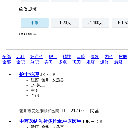
单位规模
不限
1-20人
21-100人
101-
福利待遇
不限
全部
儿科
妇产科
护士
精神
口腔
康复
内科
皮肤
薪资与社保
全部
全职
兼职
实习
多点
飞刀
规培
进修
悬赏
五险
住房公积金
企业
补充医疗保险
护士/护理
3K～5K
全勤奖
加班补助
全薪病假
股票
江西
·赣州
·安远县
1年以上
工龄奖
带薪年假
年终
法定节假日三薪
中专
全职
晋升与政策

21-100
民营
赣州市安远康颐和医院
周末双休
职称晋升
8小时工作制
政府人
中西医结合,针灸推拿,中医医生
10K～15K
浙江
·金华
·义乌市
安排进修
科研启动金
安家费
无需