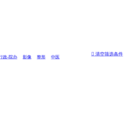
 清空筛选条件
行政-院办
影像
整形
中医