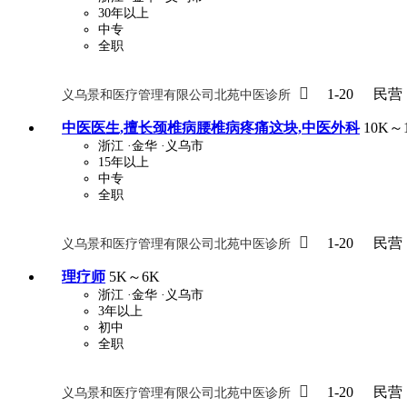
30年以上
中专
全职
关怀与福利
包住
包吃
住房补贴
餐

1-20
民营
义乌景和医疗管理有限公司北苑中医诊所
定期团建
节日福利
班车接送
免息
中医医生,擅长颈椎病腰椎病疼痛这块,中医外科
10K～
浙江
·金华
·义乌市
解决户口
事业编制
弹性工作制
健
15年以上
中专
员工旅游
高温补贴
生日福利
交通
全职

1-20
民营
义乌景和医疗管理有限公司北苑中医诊所
理疗师
5K～6K
浙江
·金华
·义乌市
3年以上
初中
全职

1-20
民营
义乌景和医疗管理有限公司北苑中医诊所