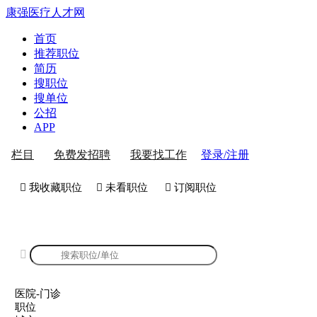
康强医疗人才网
首页
推荐职位
简历
搜职位
搜单位
公招
APP
登录/注册
栏目
免费发招聘
我要找工作
 我收藏职位
 未看职位
 订阅职位
康强医院-门诊招聘

医院-门诊
职位