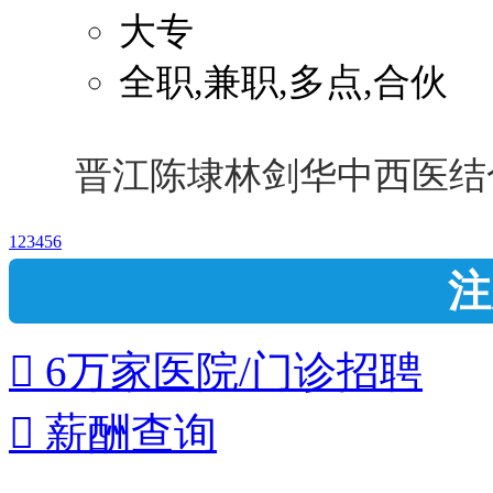
大专
全职,兼职,多点,合伙
晋江陈埭林剑华中西医结
1
2
3
4
5
6
注
 6万家医院/门诊招聘
 薪酬查询