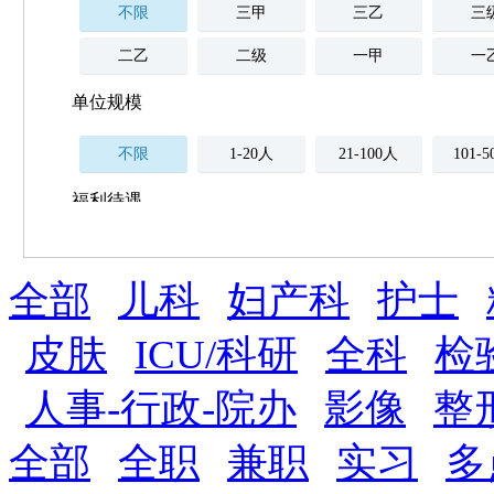
不限
三甲
三乙
三
二乙
二级
一甲
一
单位规模
不限
1-20人
21-100人
101-
福利待遇
不限
全部
薪资与社保
儿科
妇产科
护士
五险
住房公积金
企业
补充医疗保险
皮肤
ICU/科研
全科
检
全勤奖
加班补助
全薪病假
股票
人事-行政-院办
影像
整
工龄奖
带薪年假
年终
法定节假日三薪
全部
全职
兼职
实习
多
晋升与政策