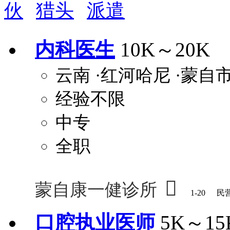
伙
猎头
派遣
周末双休
职称晋升
8小时工作制
政府人
安排进修
科研启动金
安家费
无需
内科医生
10K～20K
关怀与福利
云南
·红河哈尼
·蒙自
包住
包吃
住房补贴
餐
经验不限
定期团建
节日福利
班车接送
免息
解决户口
事业编制
弹性工作制
健
中专
员工旅游
高温补贴
生日福利
交通
全职

蒙自康一健诊所
1-20
民
口腔执业医师
5K～15