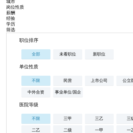
城市
岗位性质
薪酬
经验
学历
筛选
职位排序
全部
未看职位
新职位
单位性质
不限
民营
上市公司
公立
中外合资
事业单位/国企
医院等级
不限
三甲
三乙
三
二乙
二级
一甲
一