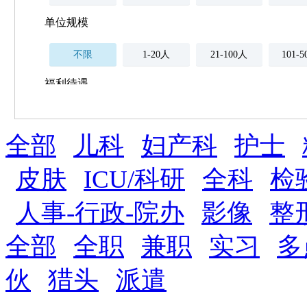
单位规模
不限
1-20人
21-100人
101-
福利待遇
不限
全部
薪资与社保
儿科
妇产科
护士
五险
住房公积金
企业
补充医疗保险
皮肤
ICU/科研
全科
检
全勤奖
加班补助
全薪病假
股票
人事-行政-院办
影像
整
工龄奖
带薪年假
年终
法定节假日三薪
全部
全职
兼职
实习
多
晋升与政策
伙
猎头
派遣
周末双休
职称晋升
8小时工作制
政府人
安排进修
科研启动金
安家费
无需