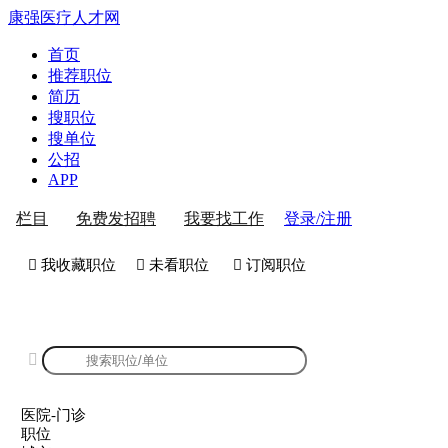
康强医疗人才网
首页
推荐职位
简历
搜职位
搜单位
公招
APP
登录/注册
栏目
免费发招聘
我要找工作
 我收藏职位
 未看职位
 订阅职位
康强医院-门诊招聘

医院-门诊
职位