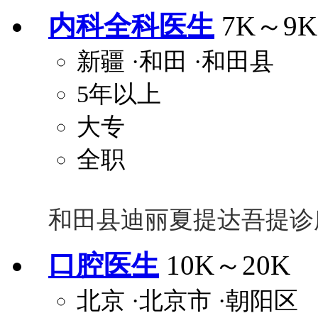
内科全科医生
7K～9K
关怀与福利
新疆
·和田
·和田县
包住
包吃
住房补贴
餐
5年以上
定期团建
节日福利
班车接送
免息
解决户口
事业编制
弹性工作制
健
大专
员工旅游
高温补贴
生日福利
交通
全职
和田县迪丽夏提达吾提诊
口腔医生
10K～20K
北京
·北京市
·朝阳区