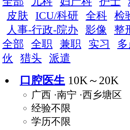
全部
儿科
妇产科
护士
五险
住房公积金
企业
补充医疗保险
皮肤
ICU/科研
全科
检
全勤奖
加班补助
全薪病假
股票
人事-行政-院办
影像
整
工龄奖
带薪年假
年终
法定节假日三薪
全部
全职
兼职
实习
多
晋升与政策
伙
猎头
派遣
周末双休
职称晋升
8小时工作制
政府人
安排进修
科研启动金
安家费
无需
口腔医生
10K～20K
关怀与福利
广西
·南宁
·西乡塘区
包住
包吃
住房补贴
餐
经验不限
定期团建
节日福利
班车接送
免息
解决户口
事业编制
弹性工作制
健
学历不限
员工旅游
高温补贴
生日福利
交通