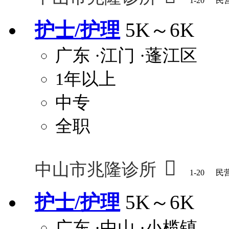
1-20
民
护士/护理
5K～6K
广东
·江门
·蓬江区
1年以上
中专
全职

中山市兆隆诊所
1-20
民
护士/护理
5K～6K
广东
·中山
·小榄镇