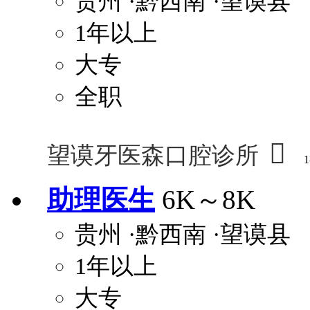
贵州
·黔西南
·望谟县
1年以上
大专
全职

望谟牙医森口腔诊所
1
助理医生
6K～8K
贵州
·黔西南
·望谟县
1年以上
大专