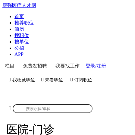
康强医疗人才网
首页
推荐职位
简历
搜职位
搜单位
公招
APP
登录/注册
栏目
免费发招聘
我要找工作
 我收藏职位
 未看职位
 订阅职位
康强医院-门诊招聘

医院-门诊