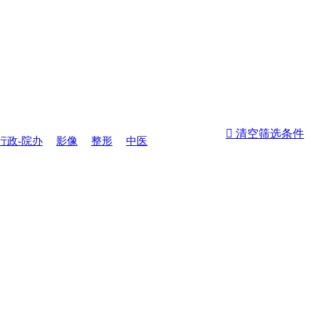
 清空筛选条件
行政-院办
影像
整形
中医