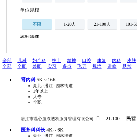
单位规模
不限
1-20人
21-100人
101-
福利待遇
不限
全部
儿科
妇产科
护士
精神
口腔
康复
内科
皮肤
薪资与社保
全部
全职
兼职
实习
多点
飞刀
规培
进修
悬赏
五险
住房公积金
企业
补充医疗保险
肾内科
5K～16K
全勤奖
加班补助
全薪病假
股票
湖北
·潜江
·园林街道
1年以上
工龄奖
带薪年假
年终
法定节假日三薪
大专
全职
晋升与政策

21-100
民营
潜江市温心血液透析服务管理有限公司
周末双休
职称晋升
8小时工作制
政府人
医务科科长
4K～6K
湖北
·潜江
·园林街道
安排进修
科研启动金
安家费
无需