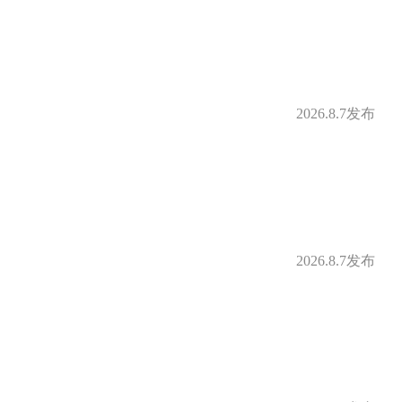
补
定期体检
2026.8.7发布
借款
购房补贴
身房
零食下午茶
补贴
免费停车
2026.8.7发布