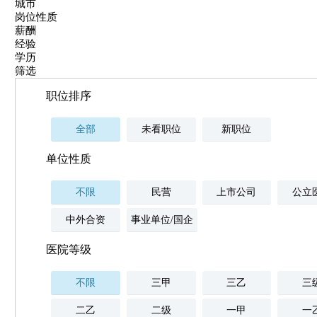
城市
岗位性质
薪酬
经验
学历
筛选
职位排序
全部
未看职位
新职位
单位性质
不限
民营
上市公司
公立
中外合资
事业单位/国企
医院等级
不限
三甲
三乙
三
二乙
二级
一甲
一