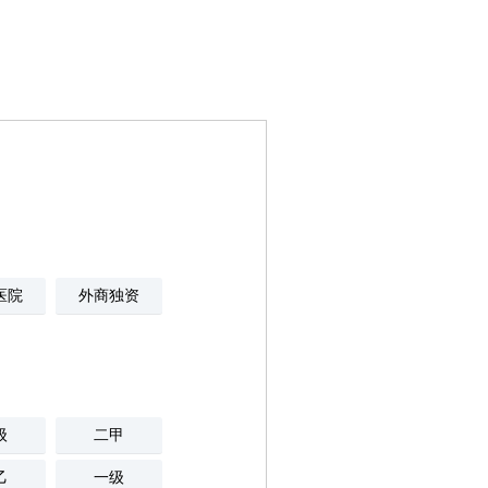
医院
外商独资
级
二甲
乙
一级