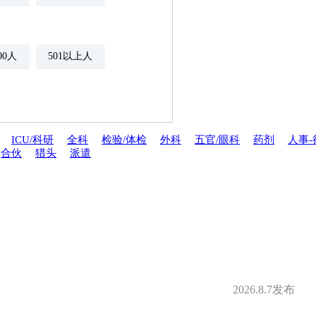
500人
501以上人
ICU/科研
全科
检验/体检
外科
五官/眼科
药剂
人事-
合伙
猎头
派遣
年金
绩效奖金
期权
年底双薪
分红
家属医疗优惠
安排规培
才引进
2026.8.7发布
夜班