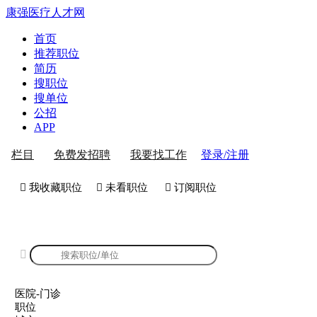
康强医疗人才网
首页
推荐职位
简历
搜职位
搜单位
公招
APP
登录/注册
栏目
免费发招聘
我要找工作
 我收藏职位
 未看职位
 订阅职位
康强医院-门诊招聘

医院-门诊
职位