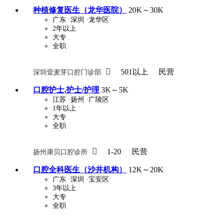
种植修复医生（龙华医院）
20K～30K
广东
·深圳
·龙华区
2年以上
大专
全职

501以上
民营
深圳壹麦芽口腔门诊部
口腔护士,护士/护理
3K～5K
江苏
·扬州
·广陵区
1年以上
大专
全职

1-20
民营
扬州康贝口腔诊所
口腔全科医生（沙井机构）
12K～20K
广东
·深圳
·宝安区
3年以上
大专
全职