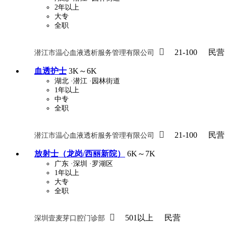
2年以上
大专
全职
关怀与福利
包住
包吃
住房补贴
餐

21-100
民营
潜江市温心血液透析服务管理有限公司
定期团建
节日福利
班车接送
免息
血透护士
3K～6K
湖北
·潜江
·园林街道
解决户口
事业编制
弹性工作制
健
1年以上
中专
员工旅游
高温补贴
生日福利
交通
全职

21-100
民营
潜江市温心血液透析服务管理有限公司
放射士（龙岗/西丽新院）
6K～7K
广东
·深圳
·罗湖区
1年以上
大专
全职

501以上
民营
深圳壹麦芽口腔门诊部