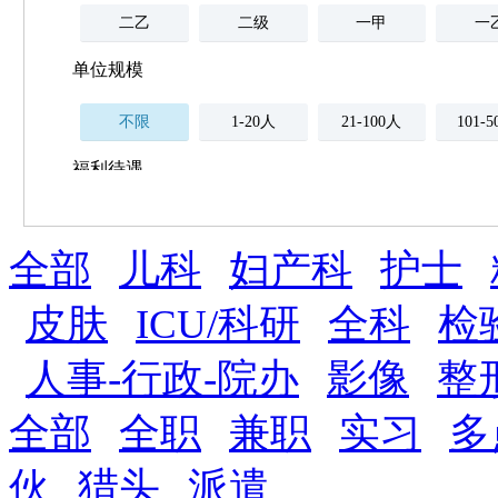
二乙
二级
一甲
一
单位规模
不限
1-20人
21-100人
101-
福利待遇
不限
全部
薪资与社保
儿科
妇产科
护士
五险
住房公积金
企业
补充医疗保险
皮肤
ICU/科研
全科
检
全勤奖
加班补助
全薪病假
股票
人事-行政-院办
影像
整
工龄奖
带薪年假
年终
法定节假日三薪
全部
全职
兼职
实习
多
晋升与政策
伙
猎头
派遣
周末双休
职称晋升
8小时工作制
政府人