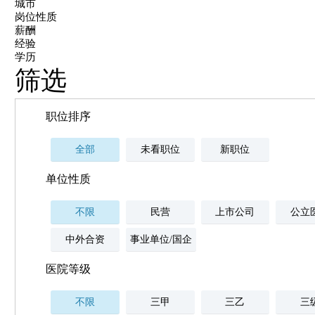
城市
岗位性质
薪酬
经验
学历
筛选
职位排序
全部
未看职位
新职位
单位性质
不限
民营
上市公司
公立
中外合资
事业单位/国企
医院等级
不限
三甲
三乙
三