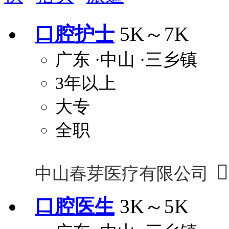
安排进修
科研启动金
安家费
无需
口腔护士
5K～7K
关怀与福利
广东
·中山
·三乡镇
包住
包吃
住房补贴
餐
3年以上
定期团建
节日福利
班车接送
免息
解决户口
事业编制
弹性工作制
健
大专
员工旅游
高温补贴
生日福利
交通
全职

中山春芽医疗有限公司
口腔医生
3K～5K