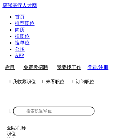
康强医疗人才网
首页
推荐职位
简历
搜职位
搜单位
公招
APP
登录/注册
栏目
免费发招聘
我要找工作
 我收藏职位
 未看职位
 订阅职位
康强医院-门诊招聘

医院-门诊
职位