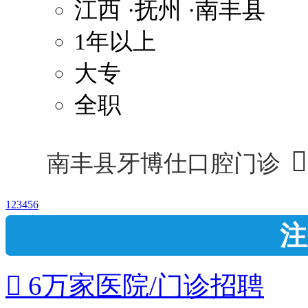
江西
·抚州
·南丰县
1年以上
大专
全职

南丰县牙博仕口腔门诊
1
2
3
4
5
6
注
 6万家医院/门诊招聘