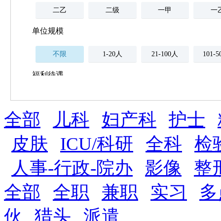
二乙
二级
一甲
一
单位规模
不限
1-20人
21-100人
101-
福利待遇
不限
全部
薪资与社保
儿科
妇产科
护士
五险
住房公积金
企业
补充医疗保险
皮肤
ICU/科研
全科
检
全勤奖
加班补助
全薪病假
股票
人事-行政-院办
影像
整
工龄奖
带薪年假
年终
法定节假日三薪
全部
全职
兼职
实习
多
晋升与政策
伙
猎头
派遣
周末双休
职称晋升
8小时工作制
政府人