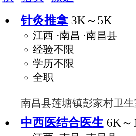
安排进修
科研启动金
安家费
无需
针灸推拿
3K～5K
关怀与福利
江西
·南昌
·南昌县
包住
包吃
住房补贴
餐
经验不限
定期团建
节日福利
班车接送
免息
解决户口
事业编制
弹性工作制
健
学历不限
员工旅游
高温补贴
生日福利
交通
全职
南昌县莲塘镇彭家村卫生
中西医结合医生
6K～