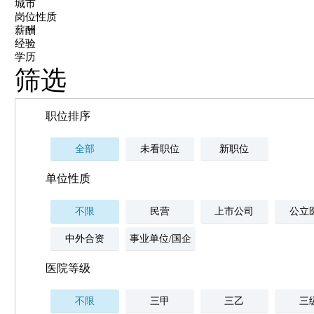
城市
岗位性质
薪酬
经验
学历
筛选
职位排序
全部
未看职位
新职位
单位性质
不限
民营
上市公司
公立
中外合资
事业单位/国企
医院等级
不限
三甲
三乙
三