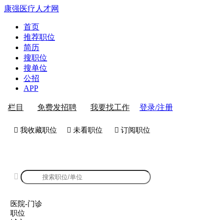
康强医疗人才网
首页
推荐职位
简历
搜职位
搜单位
公招
APP
登录/注册
栏目
免费发招聘
我要找工作
 我收藏职位
 未看职位
 订阅职位
康强医院-门诊招聘

医院-门诊
职位