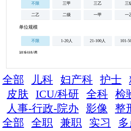
不限
三甲
三乙
三
二乙
二级
一甲
一
单位规模
不限
1-20人
21-100人
101-
福利待遇
不限
全部
薪资与社保
儿科
妇产科
护士
五险
住房公积金
企业
补充医疗保险
皮肤
ICU/科研
全科
检
全勤奖
加班补助
全薪病假
股票
人事-行政-院办
影像
整
工龄奖
带薪年假
年终
法定节假日三薪
全部
全职
兼职
实习
多
晋升与政策