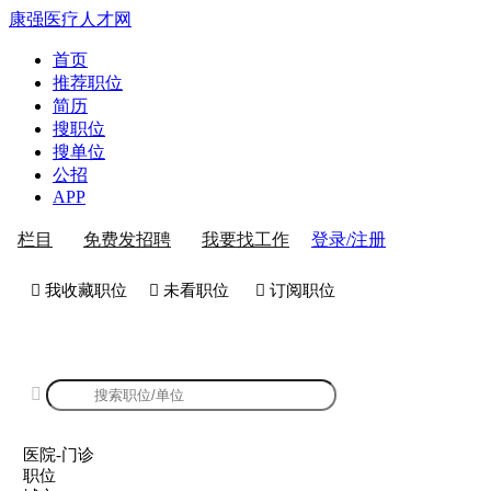
康强医疗人才网
首页
推荐职位
简历
搜职位
搜单位
公招
APP
登录/注册
栏目
免费发招聘
我要找工作
 我收藏职位
 未看职位
 订阅职位
康强医院-门诊招聘

医院-门诊
职位