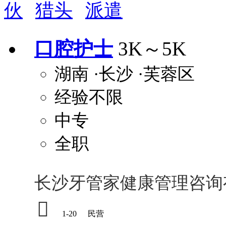
伙
猎头
派遣
周末双休
职称晋升
8小时工作制
政府人
安排进修
科研启动金
安家费
无需
口腔护士
3K～5K
关怀与福利
湖南
·长沙
·芙蓉区
包住
包吃
住房补贴
餐
经验不限
定期团建
节日福利
班车接送
免息
解决户口
事业编制
弹性工作制
健
中专
员工旅游
高温补贴
生日福利
交通
全职
长沙牙管家健康管理咨询

1-20
民营