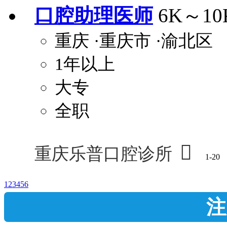
口腔助理医师
6K～10
重庆
·重庆市
·渝北区
1年以上
大专
全职

重庆乐普口腔诊所
1-20
1
2
3
4
5
6
注