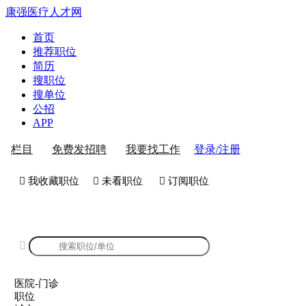
康强医疗人才网
首页
推荐职位
简历
搜职位
搜单位
公招
APP
登录/注册
栏目
免费发招聘
我要找工作
 我收藏职位
 未看职位
 订阅职位
康强医院-门诊招聘

医院-门诊
职位