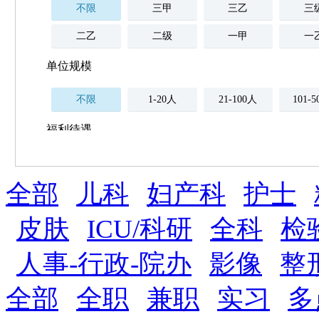
不限
三甲
三乙
三
二乙
二级
一甲
一
单位规模
不限
1-20人
21-100人
101-
福利待遇
不限
全部
薪资与社保
儿科
妇产科
护士
五险
住房公积金
企业
补充医疗保险
皮肤
ICU/科研
全科
检
全勤奖
加班补助
全薪病假
股票
人事-行政-院办
影像
整
工龄奖
带薪年假
年终
法定节假日三薪
全部
全职
兼职
实习
多
晋升与政策