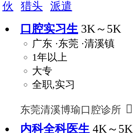
伙
猎头
派遣
周末双休
职称晋升
8小时工作制
政府人
安排进修
科研启动金
安家费
无需
口腔实习生
3K～5K
关怀与福利
广东
·东莞
·清溪镇
包住
包吃
住房补贴
餐
1年以上
定期团建
节日福利
班车接送
免息
解决户口
事业编制
弹性工作制
健
大专
员工旅游
高温补贴
生日福利
交通
全职,实习

东莞清溪博瑜口腔诊所
内科全科医生
4K～5K