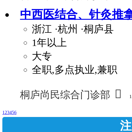
中西医结合、针灸推
浙江
·杭州
·桐庐县
1年以上
大专
全职,多点执业,兼职

桐庐尚民综合门诊部
1
1
2
3
4
5
6
注