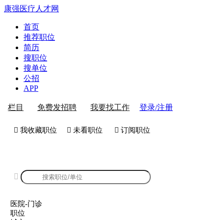
康强医疗人才网
首页
推荐职位
简历
搜职位
搜单位
公招
APP
登录/注册
栏目
免费发招聘
我要找工作
 我收藏职位
 未看职位
 订阅职位
康强医院-门诊招聘

医院-门诊
职位