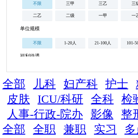
不限
三甲
三乙
三
二乙
二级
一甲
一
单位规模
不限
1-20人
21-100人
101-
福利待遇
不限
全部
薪资与社保
儿科
妇产科
护士
五险
住房公积金
企业
补充医疗保险
皮肤
ICU/科研
全科
检
全勤奖
加班补助
全薪病假
股票
人事-行政-院办
影像
整
工龄奖
带薪年假
年终
法定节假日三薪
全部
全职
兼职
实习
多
晋升与政策