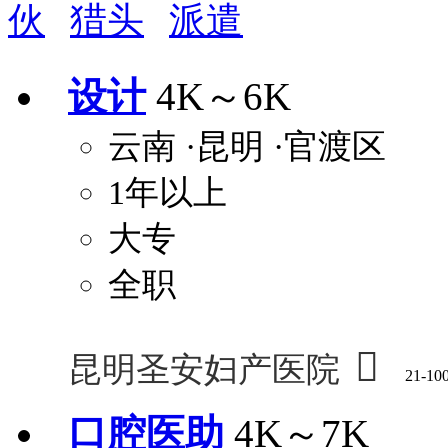
伙
猎头
派遣
周末双休
职称晋升
8小时工作制
政府人
安排进修
科研启动金
安家费
无需
设计
4K～6K
关怀与福利
云南
·昆明
·官渡区
包住
包吃
住房补贴
餐
1年以上
定期团建
节日福利
班车接送
免息
解决户口
事业编制
弹性工作制
健
大专
员工旅游
高温补贴
生日福利
交通
全职

昆明圣安妇产医院
21-10
口腔医助
4K～7K