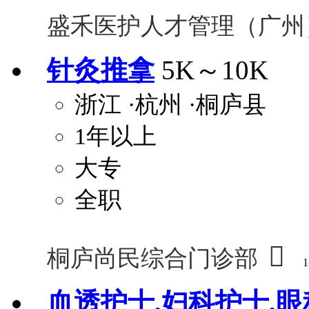
盛禾医护人才管理（广州
针灸推拿
5K～10K
浙江
·杭州
·桐庐县
1年以上
大专
全职

桐庐尚民综合门诊部
1
血透护士,妇科护士,眼