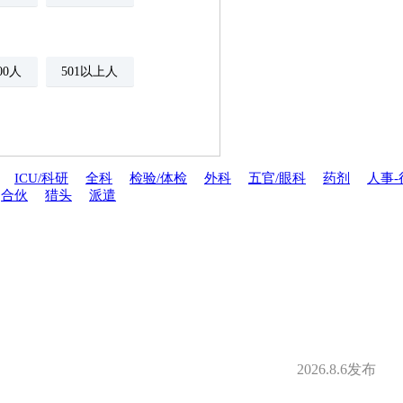
500人
501以上人
ICU/科研
全科
检验/体检
外科
五官/眼科
药剂
人事-
合伙
猎头
派遣
年金
绩效奖金
期权
年底双薪
分红
家属医疗优惠
安排规培
才引进
2026.8.6发布
夜班