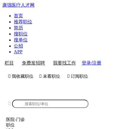
康强医疗人才网
首页
推荐职位
简历
搜职位
搜单位
公招
APP
登录/注册
栏目
免费发招聘
我要找工作
 我收藏职位
 未看职位
 订阅职位
康强医院-门诊招聘

医院-门诊
职位