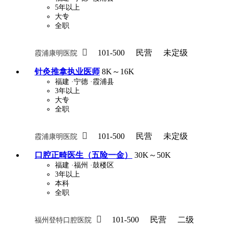
5年以上
大专
全职
关怀与福利
包住
包吃
住房补贴
餐

101-500
民营
未定级
霞浦康明医院
定期团建
节日福利
班车接送
免息
针灸推拿执业医师
8K～16K
福建
·宁德
·霞浦县
解决户口
事业编制
弹性工作制
健
3年以上
大专
员工旅游
高温补贴
生日福利
交通
全职

101-500
民营
未定级
霞浦康明医院
口腔正畸医生（五险一金）
30K～50K
福建
·福州
·鼓楼区
3年以上
本科
全职

101-500
民营
二级
福州登特口腔医院