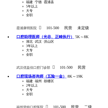
福建
·宁德
·霞浦县
5年以上
大专
全职

101-500
民营
未定级
霞浦康明医院
口腔助理医师（光谷、正畸执行）
5K～8K
湖北
·武汉
·洪山区
3年以上
大专
全职

101-500
民营
武汉优益佳口腔门诊部
口腔现场咨询师（五险一金）
8K～19K
福建
·福州
·鼓楼区
2年以上
大专
全职

101-500
民营
二级
福州登特口腔医院