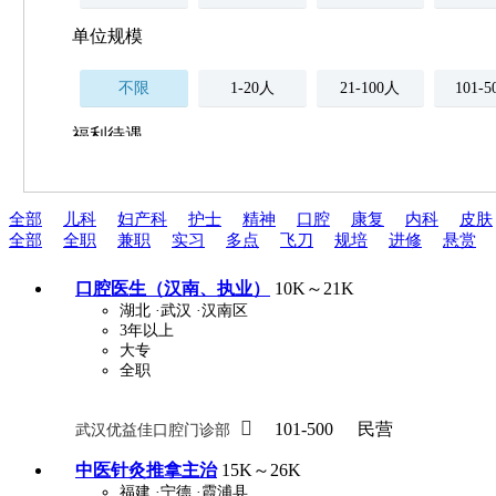
单位规模
不限
1-20人
21-100人
101-
福利待遇
不限
全部
儿科
妇产科
护士
精神
口腔
康复
内科
皮肤
薪资与社保
全部
全职
兼职
实习
多点
飞刀
规培
进修
悬赏
五险
住房公积金
企业
补充医疗保险
口腔医生（汉南、执业）
10K～21K
全勤奖
加班补助
全薪病假
股票
湖北
·武汉
·汉南区
3年以上
工龄奖
带薪年假
年终
法定节假日三薪
大专
全职
晋升与政策

101-500
民营
武汉优益佳口腔门诊部
周末双休
职称晋升
8小时工作制
政府人
中医针灸推拿主治
15K～26K
福建
·宁德
·霞浦县
安排进修
科研启动金
安家费
无需