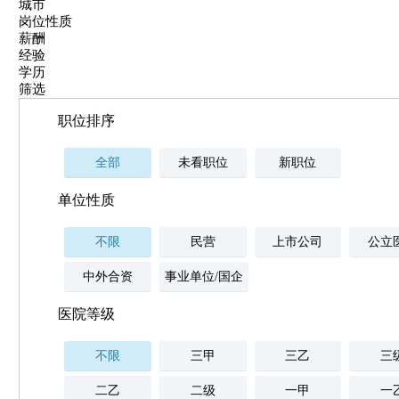
城市
岗位性质
薪酬
经验
学历
筛选
职位排序
全部
未看职位
新职位
单位性质
不限
民营
上市公司
公立
中外合资
事业单位/国企
医院等级
不限
三甲
三乙
三
二乙
二级
一甲
一