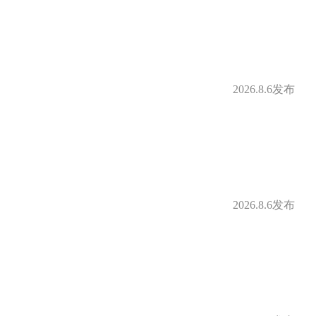
补
定期体检
2026.8.6发布
借款
购房补贴
身房
零食下午茶
补贴
免费停车
2026.8.6发布