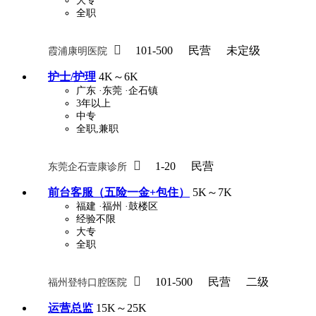
大专
全职

101-500
民营
未定级
霞浦康明医院
护士/护理
4K～6K
广东
·东莞
·企石镇
3年以上
中专
全职,兼职

1-20
民营
东莞企石壹康诊所
前台客服（五险一金+包住）
5K～7K
福建
·福州
·鼓楼区
经验不限
大专
全职

101-500
民营
二级
福州登特口腔医院
运营总监
15K～25K