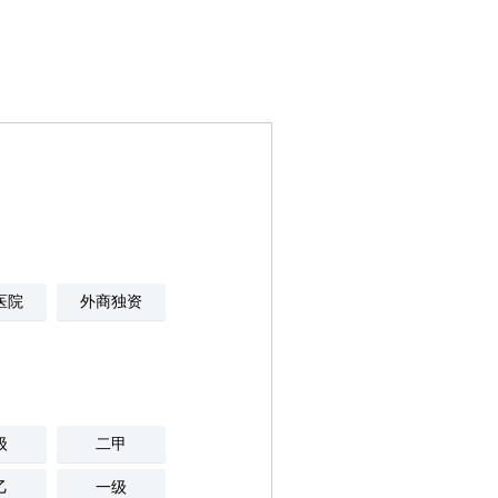
医院
外商独资
级
二甲
乙
一级