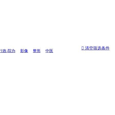
 清空筛选条件
行政-院办
影像
整形
中医