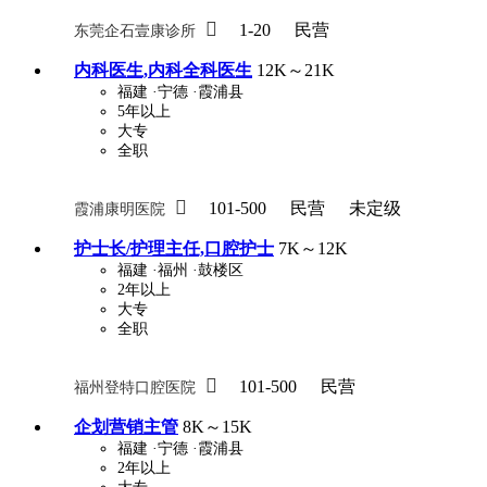

1-20
民营
东莞企石壹康诊所
内科医生,内科全科医生
12K～21K
福建
·宁德
·霞浦县
5年以上
大专
全职

101-500
民营
未定级
霞浦康明医院
护士长/护理主任,口腔护士
7K～12K
福建
·福州
·鼓楼区
2年以上
大专
全职

101-500
民营
福州登特口腔医院
企划营销主管
8K～15K
福建
·宁德
·霞浦县
2年以上