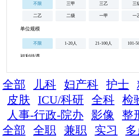
不限
三甲
三乙
三
二乙
二级
一甲
一
单位规模
不限
1-20人
21-100人
101-
福利待遇
不限
全部
薪资与社保
儿科
妇产科
护士
五险
住房公积金
企业
补充医疗保险
皮肤
ICU/科研
全科
检
全勤奖
加班补助
全薪病假
股票
人事-行政-院办
影像
整
工龄奖
带薪年假
年终
法定节假日三薪
全部
全职
兼职
实习
多
晋升与政策