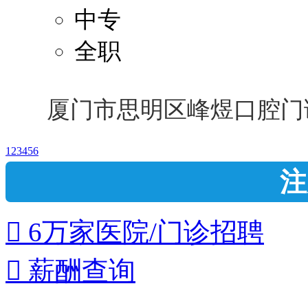
中专
全职
厦门市思明区峰煜口腔门
1
2
3
4
5
6
注
 6万家医院/门诊招聘
 薪酬查询