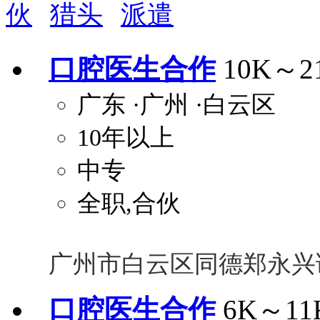
伙
猎头
派遣
周末双休
职称晋升
8小时工作制
政府人
安排进修
科研启动金
安家费
无需
口腔医生合作
10K～2
关怀与福利
广东
·广州
·白云区
包住
包吃
住房补贴
餐
10年以上
定期团建
节日福利
班车接送
免息
解决户口
事业编制
弹性工作制
健
中专
员工旅游
高温补贴
生日福利
交通
全职,合伙
广州市白云区同德郑永兴
口腔医生合作
6K～11