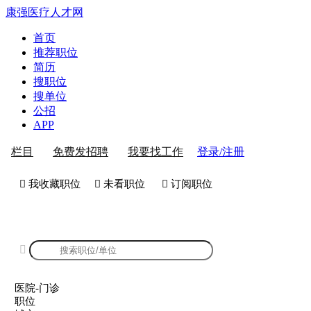
康强医疗人才网
首页
推荐职位
简历
搜职位
搜单位
公招
APP
登录/注册
栏目
免费发招聘
我要找工作
 我收藏职位
 未看职位
 订阅职位
康强医院-门诊招聘

医院-门诊
职位