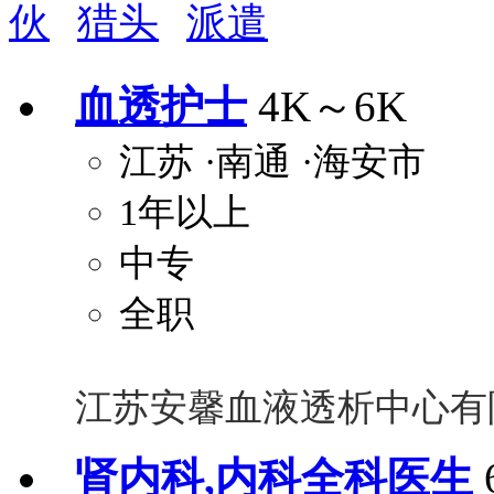
伙
猎头
派遣
周末双休
职称晋升
8小时工作制
政府人
安排进修
科研启动金
安家费
无需
血透护士
4K～6K
关怀与福利
江苏
·南通
·海安市
包住
包吃
住房补贴
餐
1年以上
定期团建
节日福利
班车接送
免息
解决户口
事业编制
弹性工作制
健
中专
员工旅游
高温补贴
生日福利
交通
全职
江苏安馨血液透析中心有
肾内科,内科全科医生