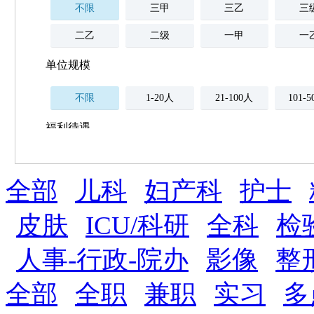
不限
三甲
三乙
三
二乙
二级
一甲
一
单位规模
不限
1-20人
21-100人
101-
福利待遇
不限
全部
薪资与社保
儿科
妇产科
护士
五险
住房公积金
企业
补充医疗保险
皮肤
ICU/科研
全科
检
全勤奖
加班补助
全薪病假
股票
人事-行政-院办
影像
整
工龄奖
带薪年假
年终
法定节假日三薪
全部
全职
兼职
实习
多
晋升与政策