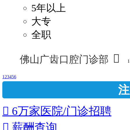
5年以上
大专
全职

佛山广齿口腔门诊部
1
1
2
3
4
5
6
注
 6万家医院/门诊招聘
 薪酬查询