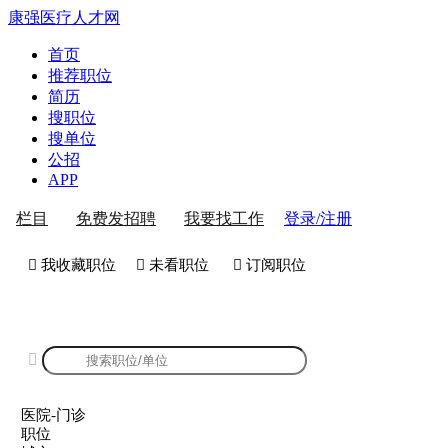
康强医疗人才网
首页
推荐职位
简历
搜职位
搜单位
公招
APP
登录/注册
栏目
免费发招聘
我要找工作
 我收藏职位
 未看职位
 订阅职位
康强医院-门诊招聘

医院-门诊
职位