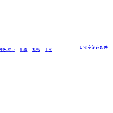
 清空筛选条件
行政-院办
影像
整形
中医