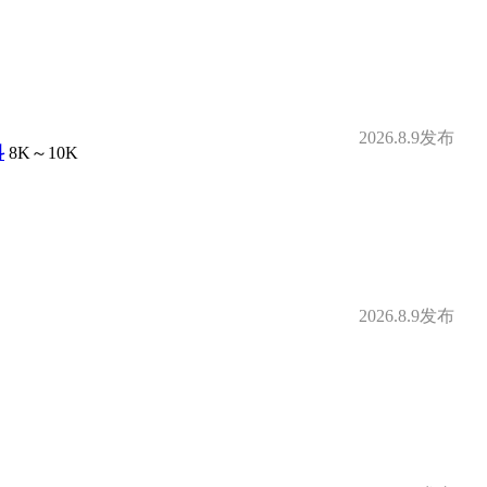
补
定期体检
2026.8.9发布
借款
购房补贴
科
8K～10K
身房
零食下午茶
补贴
免费停车
2026.8.9发布