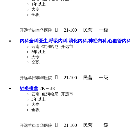
1年以上
大专
全职
关怀与福利
包住
包吃
住房补贴
餐

21-100
民营
一级
开远羊街泰华医院
定期团建
节日福利
班车接送
免息
内科全科医生,呼吸内科,消化内科,神经内科,心血管内
云南
·红河哈尼
·开远市
解决户口
事业编制
弹性工作制
健
5年以上
大专
员工旅游
高温补贴
生日福利
交通
全职

21-100
民营
一级
开远羊街泰华医院
针灸推拿
2K～3K
云南
·红河哈尼
·开远市
3年以上
大专
全职

21-100
民营
一级
开远羊街泰华医院