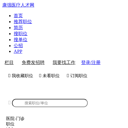
康强医疗人才网
首页
推荐职位
简历
搜职位
搜单位
公招
APP
登录/注册
栏目
免费发招聘
我要找工作
 我收藏职位
 未看职位
 订阅职位
康强医院-门诊招聘

医院-门诊
职位