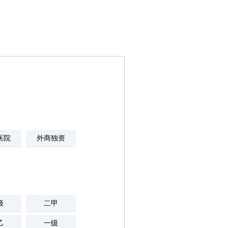
医院
外商独资
级
二甲
乙
一级