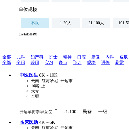
单位规模
不限
1-20人
21-100人
101-
福利待遇
不限
全部
儿科
妇产科
护士
精神
口腔
康复
内科
皮肤
薪资与社保
全部
全职
兼职
实习
多点
飞刀
规培
进修
悬赏
五险
住房公积金
企业
补充医疗保险
中医医生
8K～10K
全勤奖
加班补助
全薪病假
股票
云南
·红河哈尼
·开远市
1年以上
工龄奖
带薪年假
年终
法定节假日三薪
大专
全职
晋升与政策

21-100
民营
一级
开远羊街泰华医院
周末双休
职称晋升
8小时工作制
政府人
临床医助
4K～6K
云南
·红河哈尼
·开远市
安排进修
科研启动金
安家费
无需