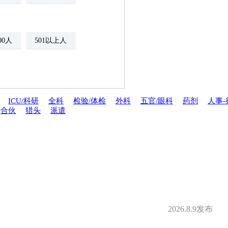
500人
501以上人
ICU/科研
全科
检验/体检
外科
五官/眼科
药剂
人事-
合伙
猎头
派遣
年金
绩效奖金
期权
年底双薪
分红
家属医疗优惠
安排规培
才引进
2026.8.9发布
夜班