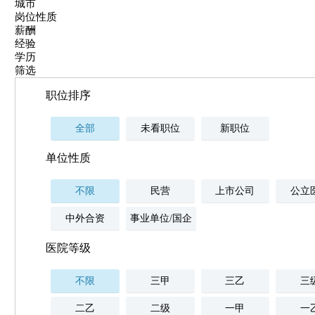
城市
岗位性质
薪酬
经验
学历
筛选
职位排序
全部
未看职位
新职位
单位性质
不限
民营
上市公司
公立
中外合资
事业单位/国企
医院等级
不限
三甲
三乙
三
二乙
二级
一甲
一