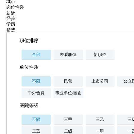
城市
岗位性质
薪酬
经验
学历
筛选
职位排序
全部
未看职位
新职位
单位性质
不限
民营
上市公司
公立
中外合资
事业单位/国企
医院等级
不限
三甲
三乙
三
二乙
二级
一甲
一