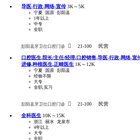
导医-行政-网络-宣传
3K～5K
宁夏
·固原
·彭阳县
1年以上
中专
全职

21-100
民营
彭阳县牙卫仕口腔门诊
口腔医生,院长/主任/经理,口腔销售,导医-行政-网络-宣传
进修,种植医生,正畸医生
1K～12K
宁夏
·固原
·彭阳县
经验不限
大专
全职,实习

21-100
民营
彭阳县牙卫仕口腔门诊
全科医生
10K～15K
浙江
·丽水
·龙泉市
4年以上
大专
全职