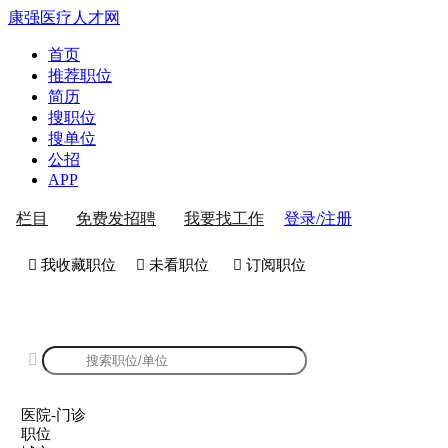
康强医疗人才网
首页
推荐职位
简历
搜职位
搜单位
公招
APP
登录/注册
栏目
免费发招聘
我要找工作
 我收藏职位
 未看职位
 订阅职位
康强医院-门诊招聘

医院-门诊
职位