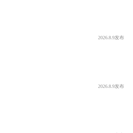
补
定期体检
2026.8.9发布
借款
购房补贴
身房
零食下午茶
补贴
免费停车
2026.8.9发布