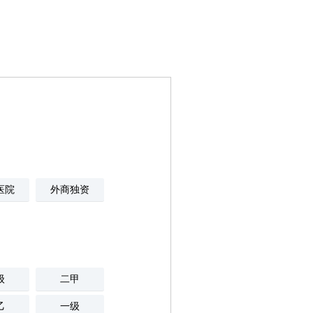
医院
外商独资
级
二甲
乙
一级