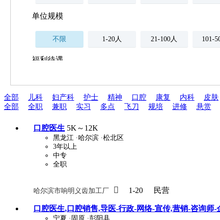
单位规模
不限
1-20人
21-100人
101-
福利待遇
不限
全部
儿科
妇产科
护士
精神
口腔
康复
内科
皮肤
薪资与社保
全部
全职
兼职
实习
多点
飞刀
规培
进修
悬赏
五险
住房公积金
企业
补充医疗保险
口腔医生
5K～12K
全勤奖
加班补助
全薪病假
股票
黑龙江
·哈尔滨
·松北区
3年以上
工龄奖
带薪年假
年终
法定节假日三薪
中专
全职
晋升与政策

1-20
民营
哈尔滨市响明义齿加工厂
周末双休
职称晋升
8小时工作制
政府人
口腔医生,口腔销售,导医-行政-网络-宣传,营销-咨询师-
宁夏
·固原
·彭阳县
安排进修
科研启动金
安家费
无需