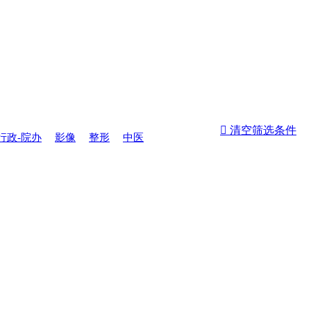
 清空筛选条件
行政-院办
影像
整形
中医