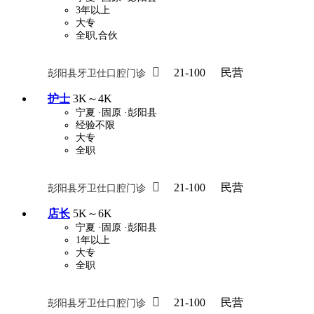
3年以上
大专
全职,合伙
关怀与福利
包住
包吃
住房补贴
餐

21-100
民营
彭阳县牙卫仕口腔门诊
定期团建
节日福利
班车接送
免息
护士
3K～4K
宁夏
·固原
·彭阳县
解决户口
事业编制
弹性工作制
健
经验不限
大专
员工旅游
高温补贴
生日福利
交通
全职

21-100
民营
彭阳县牙卫仕口腔门诊
店长
5K～6K
宁夏
·固原
·彭阳县
1年以上
大专
全职

21-100
民营
彭阳县牙卫仕口腔门诊