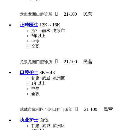

21-100
民营
龙泉龙渊口腔诊所
正畸医生
12K～16K
浙江
·丽水
·龙泉市
5年以上
中专
全职

21-100
民营
龙泉龙渊口腔诊所
口腔护士
3K～4K
甘肃
·武威
·凉州区
1年以上
中专
全职

21-100
民营
武威市凉州区台湘口腔门诊部
执业护士
面议
甘肃
·武威
·凉州区