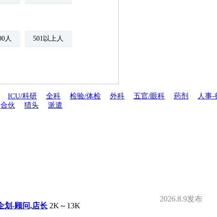
500人
501以上人
ICU/科研
全科
检验/体检
外科
五官/眼科
药剂
人事-
合伙
猎头
派遣
年金
绩效奖金
期权
年底双薪
分红
家属医疗优惠
安排规培
才引进
2026.8.9发布
企划-顾问,店长
2K～13K
夜班