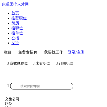
康强医疗人才网
首页
推荐职位
简历
搜职位
搜单位
公招
APP
登录/注册
栏目
免费发招聘
我要找工作
 我收藏职位
 未看职位
 订阅职位
康强义齿公司招聘

义齿公司
职位