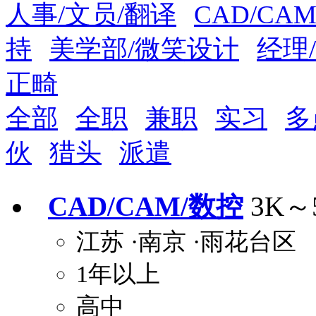
人事/文员/翻译
CAD/CA
周末双休
职称晋升
8小时工作制
政府人
持
美学部/微笑设计
经理
安排进修
科研启动金
安家费
无需
正畸
关怀与福利
包住
包吃
住房补贴
餐
全部
全职
兼职
实习
多
定期团建
节日福利
班车接送
免息
伙
猎头
派遣
解决户口
事业编制
弹性工作制
健
员工旅游
高温补贴
生日福利
交通
CAD/CAM/数控
3K～
江苏
·南京
·雨花台区
1年以上
高中