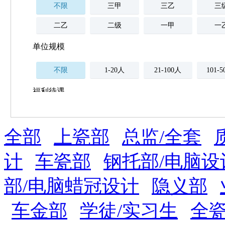
不限
三甲
三乙
三
二乙
二级
一甲
一
单位规模
不限
1-20人
21-100人
101-
福利待遇
不限
全部
薪资与社保
上瓷部
总监/全套
五险
住房公积金
企业
补充医疗保险
计
车瓷部
钢托部/电脑设
全勤奖
加班补助
全薪病假
股票
部/电脑蜡冠设计
隐义部
工龄奖
带薪年假
年终
法定节假日三薪
车金部
学徒/实习生
全瓷
晋升与政策