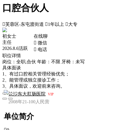
口腔合伙人

芙蓉区-东屯渡街道

1年以上

大专
初女士
在线聊
主任
 微信
2026.8.6活跃
 电话
职位详情
岗位：全职,合伙
年龄：不限
牙椅：未写
具体面谈
1、有过口腔相关管理经验优先；
2、能管理或独立接诊工作；
3、具体面议，欢迎前来咨询。
长沙东大肛肠医院
VIP
2008年
21-100人
民营
单位简介

0