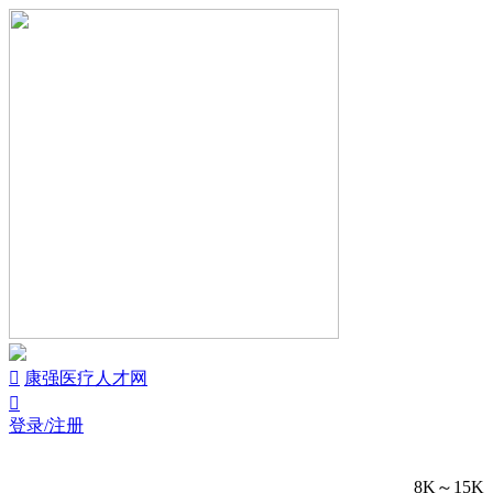


康强医疗人才网

登录/注册
8K～15K