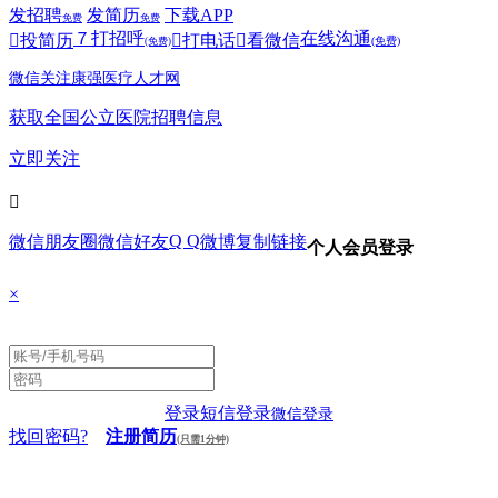
发招聘
发简历
下载APP
免费
免费
７
打招呼
在线沟通

投简历

打电话

看微信
(免费)
(免费)
微信关注康强医疗人才网
获取全国公立医院招聘信息
立即关注

Q Q
微信朋友圈
微信好友
微博
复制链接
个人会员登录
×
登录
短信登录
微信登录
找回密码?
注册简历
(只需1分钟)