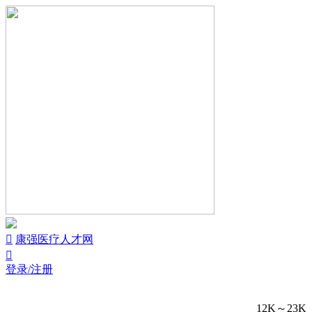


康强医疗人才网

登录/注册
12K～23K