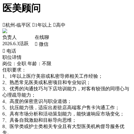
医美顾问

杭州-临平区

1年以上

高中
负责人
在线聊
2026.6.3活跃
 微信
 电话
职位详情
岗位：全职
年龄：不限
任职要求：
1、1年以上医疗美容或私密导师相关工作经验；
2、熟悉常见医美或私密项目和专业知识；
3、优秀的沟通技巧与下店培训能力，对客有较强的同理心与
心理疏导能力；
4、高度的保密意识与职业道德；
5、抗压能力强，适应出差驻店高端客户售卡沟通工作；
6、具有市场分析和活动策划能力，能快速响应市场变化；
7、具备自我激励和目标导向思维；
8、医学类或护士类相关专业且有大型医美机构督导服务优
先。