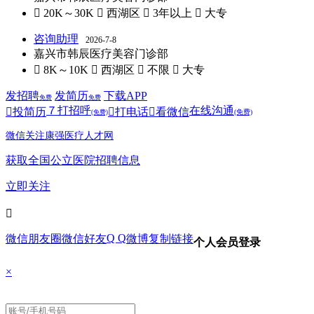
 20K～30K
 西湖区
 3年以上
 大专
咨询助理
2026-7-8
嘉兴市韩辰医疗美容门诊部
 8K～10K
 西湖区
 不限
 大专
发招聘
发简历
下载APP
免费
免费
７
打招呼
在线沟通

投简历

打电话

看微信
(免费)
(免费)
微信关注康强医疗人才网
获取全国公立医院招聘信息
立即关注

Q Q
微信朋友圈
微信好友
微博
复制链接
个人会员登录
×