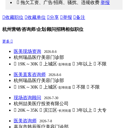
 拖欠工资、广告/招商、骚扰、违规收费
举报

收藏职位

收藏单位

分享

举报

备注
杭州营销/咨询师/企划/顾问招聘相似职位
更多 
医美现场资询
2026-8-6
杭州瑞晶医疗美容门诊部
 19K～30K
 上城区·
 3年以上
 不限
彭埠街道
医美直客咨询师
2026-8-6
杭州瑞晶医疗美容门诊部
 19K～30K
 上城区·
 不限
 不限
彭埠街道
现场咨询顾问
2026-7-30
杭州喆美医疗投资有限公司
 20K～35K
 滨江区·
 3年以上
 大专
长河街道
医美咨询师
2026-7-8
嘉兴市韩辰医疗美容门诊部