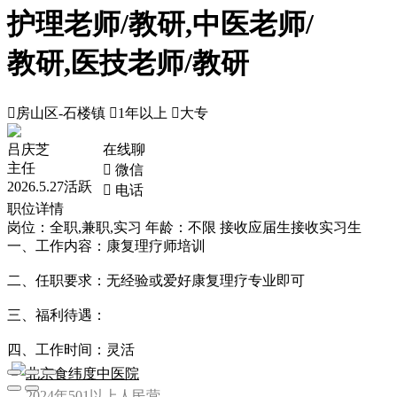
护理老师/教研,中医老师/
教研,医技老师/教研

房山区-石楼镇

1年以上

大专
吕庆芝
在线聊
主任
 微信
2026.5.27活跃
 电话
职位详情
岗位：全职,兼职,实习
年龄：不限
接收应届生
接收实习生
一、工作内容：康复理疗师培训
二、任职要求：无经验或爱好康复理疗专业即可
三、福利待遇：
四、工作时间：灵活
北京食纬度中医院
2024年
501以上人
民营