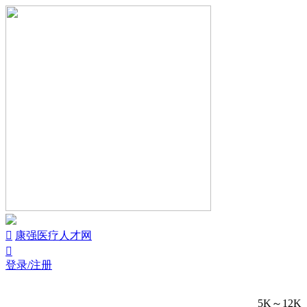


康强医疗人才网

登录/注册
5K～12K