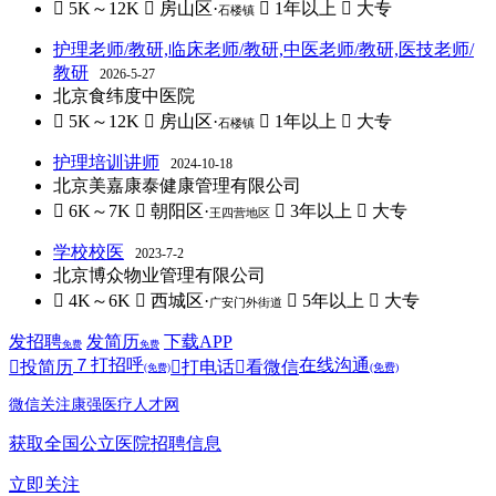
 5K～12K
 房山区·
 1年以上
 大专
石楼镇
护理老师/教研,临床老师/教研,中医老师/教研,医技老师/
教研
2026-5-27
北京食纬度中医院
 5K～12K
 房山区·
 1年以上
 大专
石楼镇
护理培训讲师
2024-10-18
北京美嘉康泰健康管理有限公司
 6K～7K
 朝阳区·
 3年以上
 大专
王四营地区
学校校医
2023-7-2
北京博众物业管理有限公司
 4K～6K
 西城区·
 5年以上
 大专
广安门外街道
发招聘
发简历
下载APP
免费
免费
７
打招呼
在线沟通

投简历

打电话

看微信
(免费)
(免费)
微信关注康强医疗人才网
获取全国公立医院招聘信息
立即关注