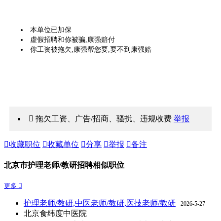
本单位已加保
虚假招聘和你被骗,康强赔付
你工资被拖欠,康强帮您要,要不到康强赔
 拖欠工资、广告/招商、骚扰、违规收费
举报

收藏职位

收藏单位

分享

举报

备注
北京市护理老师/教研招聘相似职位
更多 
护理老师/教研,中医老师/教研,医技老师/教研
2026-5-27
北京食纬度中医院