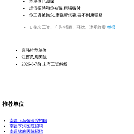
本单位已加保
虚假招聘和你被骗,康强赔付
你工资被拖欠,康强帮您要,要不到康强赔
 拖欠工资、广告/招商、骚扰、违规收费
举报
康强推荐单位
江西凤凰医院
2026-8-7前 未有工资纠纷
推荐单位
南昌飞马铸医院招聘
南昌亨润医院招聘
南昌铭峻医院招聘