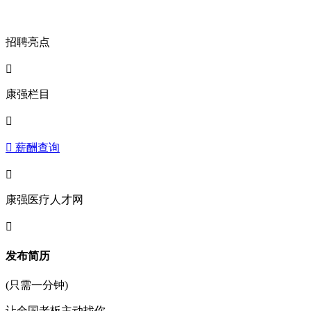
招聘亮点

康强栏目

 薪酬查询

康强医疗人才网

发布简历
(只需一分钟)
让全国老板主动找你