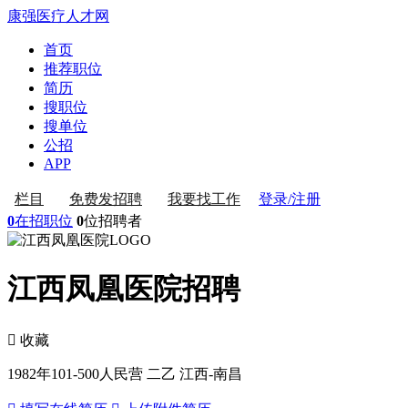
康强医疗人才网
首页
推荐职位
简历
搜职位
搜单位
公招
APP
登录/注册
栏目
免费发招聘
我要找工作
0
在招职位
0
位招聘者
江西凤凰医院招聘
 收藏
1982年
101-500人
民营 二乙
江西-南昌