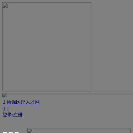

康强医疗人才网


登录/注册