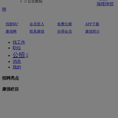
 公立医院
瑞维琦招
聘
找密码?
会员登入
免费注册
APP下载
康强网
联系康强
办理会员
康强简介
找工作
职位
公招

消息
我的
招聘亮点
康强栏目