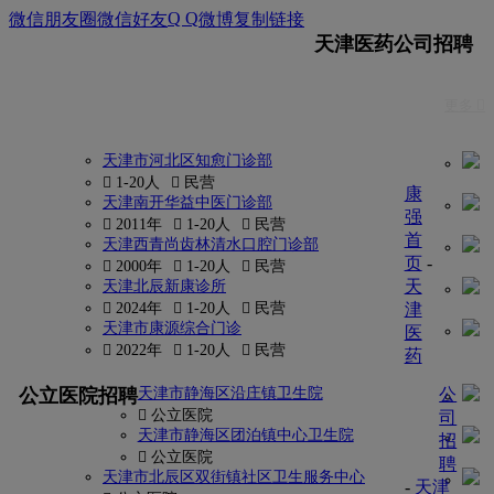
Q Q
微信朋友圈
微信好友
微博
复制链接
天津医药公司招聘
更多 
天津市河北区知愈门诊部
 1-20人
 民营
康
天津南开华益中医门诊部
强
 2011年
 1-20人
 民营
首
天津西青尚齿林清水口腔门诊部
页
-
 2000年
 1-20人
 民营
天
天津北辰新康诊所
 2024年
 1-20人
 民营
津
天津市康源综合门诊
医
 2022年
 1-20人
 民营
药
更多
公立医院招聘
天津市静海区沿庄镇卫生院
公
 公立医院
司
天津市静海区团泊镇中心卫生院
招
 公立医院
聘
天津市北辰区双街镇社区卫生服务中心
-
天津