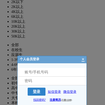
2K以下
2K以上
4K以上
6K以上
10K以上
20K以上
30K以上
50K以上
全部
在校生
应届生
×
个人会员登录
1-3年
4-6年
6年以上
全部
初中
高中
登录
短信登录
微信登录
中专
大专
找回密码?
注册简历
(只需1分钟)
本科