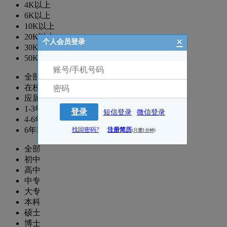
4K以上
6K以上
10K以上
20K以上
×
个人会员登录
30K以上
50K以上
全部
在校生
应届生
1-3年
登录
短信登录
微信登录
4-6年
6年以上
找回密码?
注册简历
(只需1分钟)
全部
初中
高中
中专
大专
本科
硕士
博士