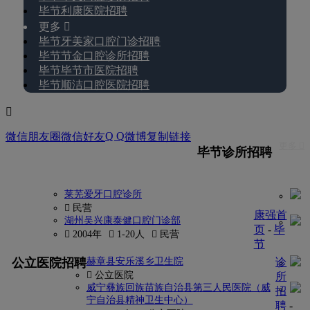
毕节利康医院招聘
更多 
毕节牙美家口腔门诊招聘
毕节节金口腔诊所招聘
毕节毕节市医院招聘
毕节顺洁口腔医院招聘

Q Q
微信朋友圈
微信好友
微博
复制链接
更多 
毕节诊所招聘
莱芜爱牙口腔诊所
 民营
康强首
湖州吴兴康泰健口腔门诊部
页
-
毕
 2004年
 1-20人
 民营
节
更多
公立医院招聘
赫章县安乐溪乡卫生院
诊
 公立医院
所
威宁彝族回族苗族自治县第三人民医院（威
招
宁自治县精神卫生中心）
聘
-