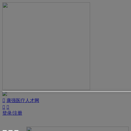

康强医疗人才网


登录/注册