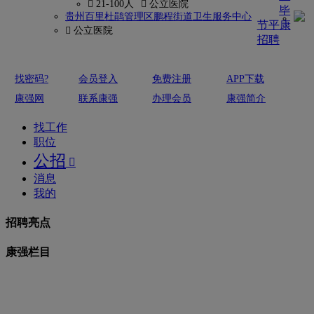
 21-100人
 公立医院
毕
贵州百里杜鹃管理区鹏程街道卫生服务中心
节平康
 公立医院
招聘
找密码?
会员登入
免费注册
APP下载
康强网
联系康强
办理会员
康强简介
找工作
职位
公招

消息
我的
招聘亮点
康强栏目