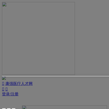

康强医疗人才网


登录/注册