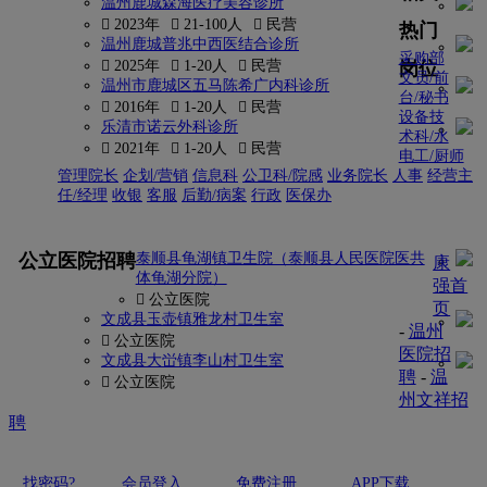
温州鹿城森海医疗美容诊所
 2023年
 21-100人
 民营
热门
温州鹿城普兆中西医结合诊所
采购部
岗位
 2025年
 1-20人
 民营
文员/前
温州市鹿城区五马陈希广内科诊所
台/秘书
 2016年
 1-20人
 民营
设备技
乐清市诺云外科诊所
术科/水
 2021年
 1-20人
 民营
电工/厨师
管理院长
企划/营销
信息科
公卫科/院感
业务院长
人事
经营主
任/经理
收银
客服
后勤/病案
行政
医保办
更多
公立医院招聘
泰顺县龟湖镇卫生院（泰顺县人民医院医共
康
体龟湖分院）
强首
 公立医院
页
文成县玉壶镇雅龙村卫生室
-
温州
 公立医院
医院招
文成县大峃镇李山村卫生室
聘
-
温
 公立医院
州文祥招
聘
找密码?
会员登入
免费注册
APP下载