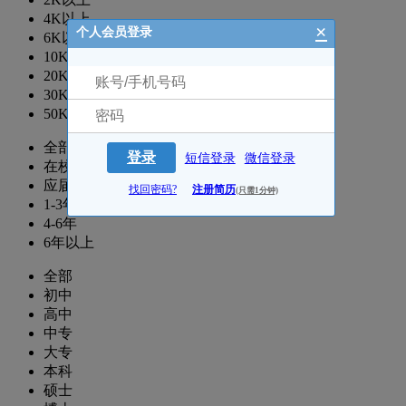
4K以上
×
个人会员登录
6K以上
10K以上
20K以上
30K以上
50K以上
全部
登录
短信登录
微信登录
在校生
应届生
找回密码?
注册简历
(只需1分钟)
1-3年
4-6年
6年以上
全部
初中
高中
中专
大专
本科
硕士