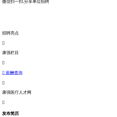
微信扫一扫,分享单位招聘
招聘亮点

康强栏目

 薪酬查询

康强医疗人才网

发布简历