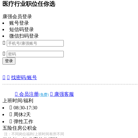
医疗行业职位任你选
康强会员登录
账号登录
短信码登录
微信扫码登录


登录


找密码/账号
 会员注册
 康强客服
(免费)
上班时间/福利
 08:30-17:30
 周休2天
 弹性工作
五险
住房公积金
注：不同岗位福利/上班时间有所不同