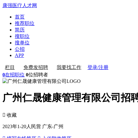
康强医疗人才网
首页
推荐职位
简历
搜职位
搜单位
公招
APP
登录/注册
栏目
免费发招聘
我要找工作
0
在招职位
0
位招聘者
广州仁晟健康管理有限公司招
 收藏
2023年
1-20人
民营
广东-广州