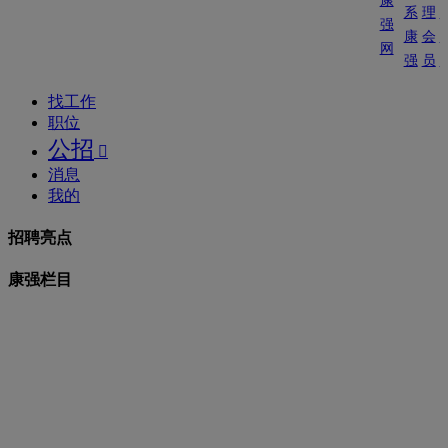
康
系
理
强
康
会
网
强
员
找工作
职位
公招

消息
我的
招聘亮点
康强栏目