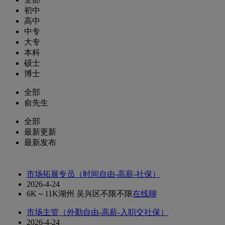
初中
高中
中专
大专
本科
硕士
博士
全部
俞先生
全部
最新更新
最新发布
市场拓展专员（时间自由-高薪-社保）
2026-4-24
6K～11K
湖州 吴兴区
不限
不限
在线聊
市场主管（外勤自由-高薪-入职交社保）
2026-4-24