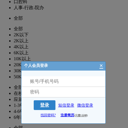
口腔科
人事-行政-院办
全部
全部
2K以下
2K以上
4K以上
6K以上
10K以上
×
20K以上
个人会员登录
30K以上
50K以上
全部
在校生
应届生
登录
1-3年
短信登录
微信登录
4-6年
找回密码?
注册简历
(只需1分钟)
6年以上
全部