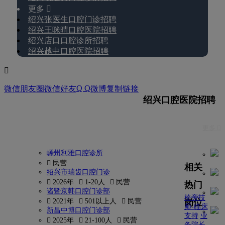
更多 
绍兴张医生口腔门诊招聘
绍兴王咪晴口腔医院招聘
绍兴店口口腔诊所招聘
绍兴越中口腔医院招聘

Q Q
微信朋友圈
微信好友
微博
复制链接
绍兴口腔医院招聘
更多 
嵊州利雅口腔诊所
 民营
相关
绍兴市瑞齿口腔门诊
 2026年
 1-20人
 民营
热门
诸暨京韩口腔门诊部
椅旁技
岗位
 2021年
 501以上人
 民营
师-临床
新昌中博口腔门诊部
支持
业
 2025年
 21-100人
 民营
务院长