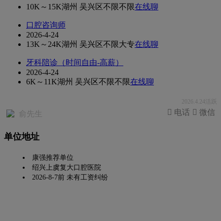
10K～15K
湖州 吴兴区
不限
不限
在线聊
口腔咨询师
2026-4-24
13K～24K
湖州 吴兴区
不限
大专
在线聊
牙科陪诊（时间自由-高薪）
2026-4-24
6K～11K
湖州 吴兴区
不限
不限
在线聊
2026.4.24活跃
 电话
 微信
俞先生
单位地址
康强推荐单位
绍兴上虞复大口腔医院
2026-8-7前 未有工资纠纷