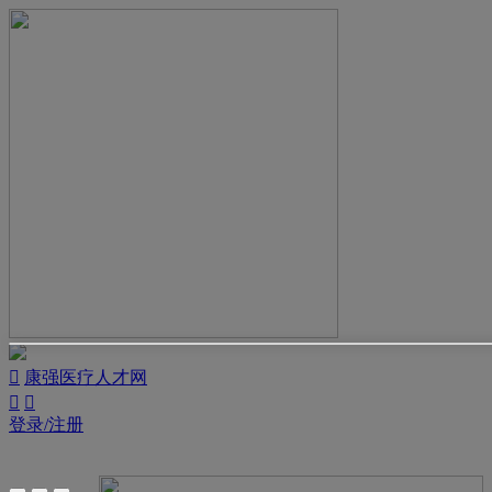

康强医疗人才网


登录/注册