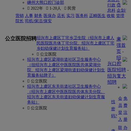
嵊州大熊口腔门诊部
行政
信
 2022年
 1-20人
 民营
息科
企划/
营销
人事
财务
医保办
店长
实习
医务科
正畸医生
收银
管理
院长
司机/保洁/保安
更多
公立医院招聘
绍兴市上虞区丁宅乡卫生院（绍兴市上虞人
康
民医院医共体丁宅分院、绍兴市上虞区丁宅
强首
乡妇幼保健计划生育服务站）
页
-
 公立医院
绍
绍兴市上虞区梁湖街道社区卫生服务中心
兴口腔
（挂绍兴市上虞区中医医院医共体梁湖分
医院招聘
-
院、绍兴市上虞区梁湖街道妇幼保健计划生
育服务站牌子）
绍兴复大
 公立医院
招聘
绍兴市上虞区东关街道社区卫生服务中心
（绍兴市上虞区中医医院医共体东关分院、
绍兴市上虞区东关街道妇幼保健计划生育服
会
免
找
务站）
员
费
 公立医院
密
登
注
码?
入
册
联
办