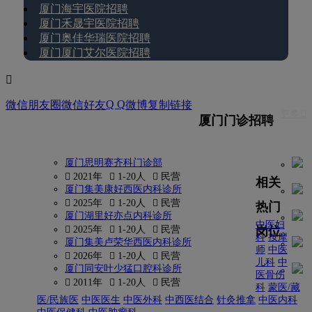
厦门海宇医院招聘
厦门禾晟宇医院招聘
厦门奥佳华瑞医院招聘
厦门厦门艾尔医院招聘

Q Q
微信朋友圈
微信好友
微博
复制链接
更多 
厦门门诊招聘
厦门思明赛齐科门诊部
 2021年
 1-20人
 民营
相关
厦门集美康好西医内科诊所
 2025年
 1-20人
 民营
热门
厦门湖里好亦点内科诊所
中医妇
岗位
 2025年
 1-20人
 民营
科
按摩
厦门集美卢荣华西医内科诊所
师
中医
 2026年
 1-20人
 民营
儿科
中
厦门同安叶少猛口腔科诊所
医骨伤
 2011年
 1-20人
 民营
科
蒙医/藏
医/民族医
中医医生
中医外科
中西医结合
针灸推拿
中医内科