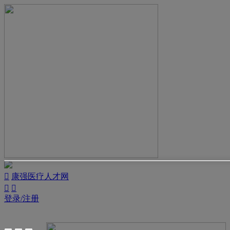

康强医疗人才网


登录/注册