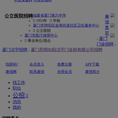
中医保健科
中医肿瘤科
更多
公立医院招聘
福建省厦门第六中学
康
 1953年
 学校
强
厦门市翔安区金海街道社区卫生服务中心
首
 公立医院
页
厦门市医疗保障中心
-
厦门
 事业单位/国企
门诊招聘
-
厦门洁宇招聘
-
厦门思明向阳洁宇门诊部有限公司招聘
找密码?
会员登入
免费注册
APP下载
康强网
联系康强
办理会员
康强简介
找工作
职位
公招

消息
我的