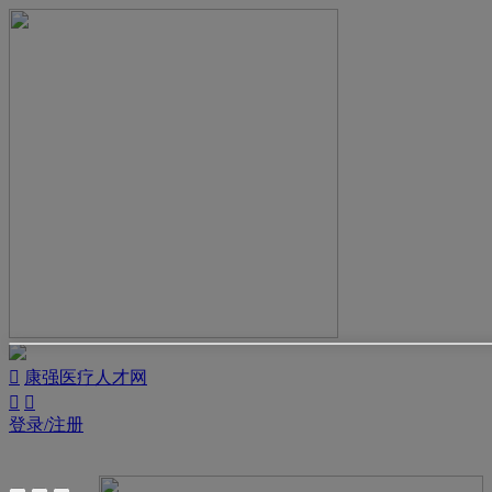

康强医疗人才网


登录/注册