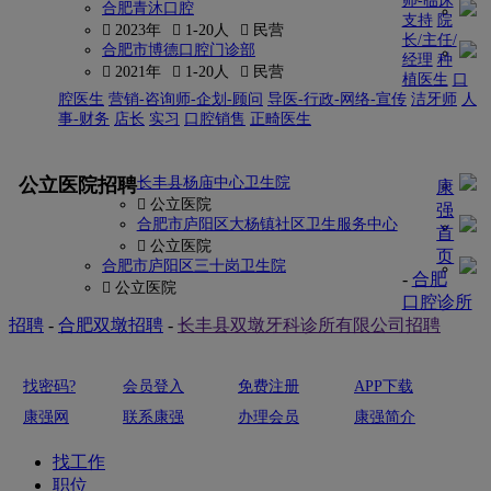
师-临床
合肥青沐口腔
支持
院
 2023年
 1-20人
 民营
长/主任/
合肥市博德口腔门诊部
经理
种
 2021年
 1-20人
 民营
植医生
口
腔医生
营销-咨询师-企划-顾问
导医-行政-网络-宣传
洁牙师
人
事-财务
店长
实习
口腔销售
正畸医生
更多
公立医院招聘
长丰县杨庙中心卫生院
康
 公立医院
强
合肥市庐阳区大杨镇社区卫生服务中心
首
 公立医院
页
合肥市庐阳区三十岗卫生院
-
合肥
 公立医院
口腔诊所
招聘
-
合肥双墩招聘
-
长丰县双墩牙科诊所有限公司招聘
找密码?
会员登入
免费注册
APP下载
康强网
联系康强
办理会员
康强简介
找工作
职位