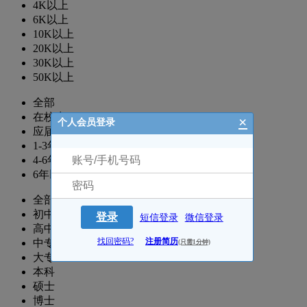
4K以上
6K以上
10K以上
20K以上
30K以上
50K以上
全部
在校生
×
个人会员登录
应届生
1-3年
4-6年
6年以上
全部
初中
登录
短信登录
微信登录
高中
找回密码?
注册简历
中专
(只需1分钟)
大专
本科
硕士
博士