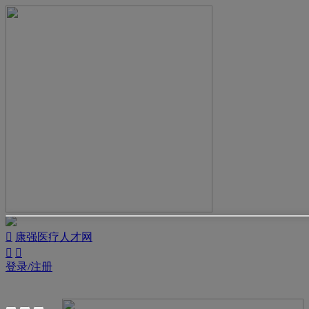

康强医疗人才网


登录/注册