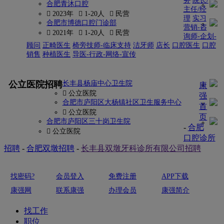
务
院长/
合肥青沐口腔
主任/经
 2023年
 1-20人
 民营
理
实习
合肥市博德口腔门诊部
营销-咨
 2021年
 1-20人
 民营
询师-企划-
顾问
正畸医生
椅旁技师-临床支持
洁牙师
店长
口腔医生
口腔
销售
种植医生
导医-行政-网络-宣传
更多
公立医院招聘
长丰县杨庙中心卫生院
康
 公立医院
强
合肥市庐阳区大杨镇社区卫生服务中心
首
 公立医院
页
合肥市庐阳区三十岗卫生院
-
合肥
 公立医院
口腔诊所
招聘
-
合肥双墩招聘
-
长丰县双墩牙科诊所有限公司招聘
找密码?
会员登入
免费注册
APP下载
康强网
联系康强
办理会员
康强简介
找工作
职位