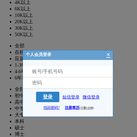
4K以上
6K以上
10K以上
20K以上
30K以上
50K以上
全部
在校生
×
个人会员登录
应届生
1-3年
4-6年
6年以上
全部
初中
登录
短信登录
微信登录
高中
找回密码?
注册简历
中专
(只需1分钟)
大专
本科
硕士
博士