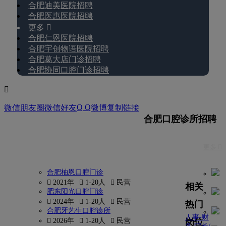
合肥迪美医院招聘
合肥医惠医院招聘
更多 
合肥仁恩医院招聘
合肥宇创物语医院招聘
合肥葛大店门诊招聘
合肥协同口腔门诊招聘

Q Q
微信朋友圈
微信好友
微博
复制链接
合肥口腔诊所招聘
更多 
合肥柚恩口腔门诊
 2021年
 1-20人
 民营
相关
肥东阳光口腔门诊
 2024年
 1-20人
 民营
热门
合肥牙艺生口腔诊所
人事-财
岗位
 2026年
 1-20人
 民营