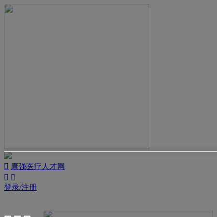

康强医疗人才网


登录/注册