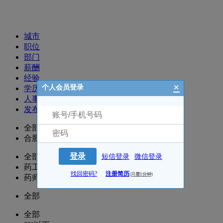
招聘职位
城市
职位
部门
薪酬
经验
×
个人会员登录
学历
人事
发布时间
全部
合肥
登录
全部
短信登录
微信登录
药工/药士/营业员/收银
找回密码?
注册简历
(只需1分钟)
药师/执业药师
全部
全部