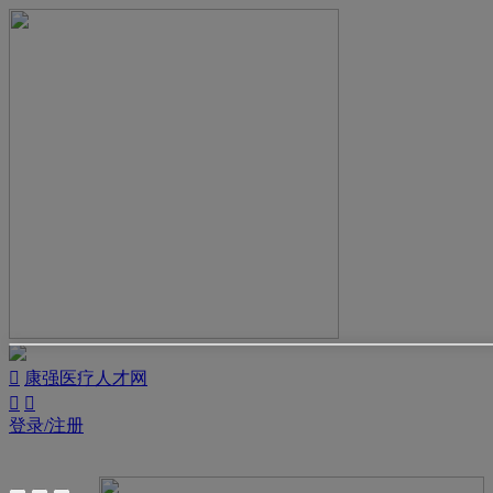

康强医疗人才网


登录/注册