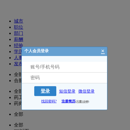
招聘职位
城市
职位
部门
薪酬
经验
×
个人会员登录
学历
人事
发布时间
全部
合肥
登录
全部
短信登录
微信登录
药工/药士/营业员/收银
找回密码?
注册简历
(只需1分钟)
药师/执业药师
全部
全部