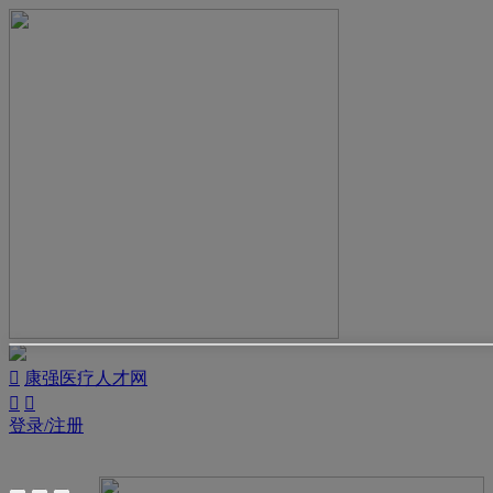

康强医疗人才网


登录/注册