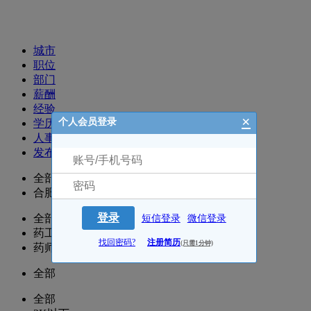
招聘职位
城市
职位
部门
薪酬
经验
×
个人会员登录
学历
人事
发布时间
全部
合肥
登录
全部
短信登录
微信登录
药工/药士/营业员/收银
找回密码?
注册简历
(只需1分钟)
药师/执业药师
全部
全部