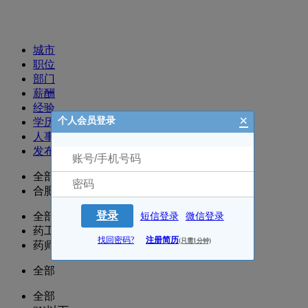
招聘职位
城市
职位
部门
薪酬
经验
×
个人会员登录
学历
人事
发布时间
全部
合肥
登录
全部
短信登录
微信登录
药工/药士/营业员/收银
找回密码?
注册简历
(只需1分钟)
药师/执业药师
全部
全部