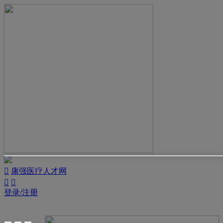

康强医疗人才网


登录/注册