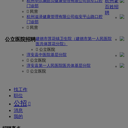
杭州老
杭州华尔康皓贝健康管理有限公司拱墅口腔
门诊部
百姓招
 民营
聘
杭州溢泽健康管理有限公司临安平山路口腔
门诊部
 民营
找
更多
公立医院招聘
建德市莲花镇卫生院（建德市第一人民医院
密
医共体莲花分院）
码?
 公立医院
淳安县中医院基层分院
 公立医院
康
淳安县第一人民医院医共体基层分院
强
 公立医院
网
找工作
职位
公招

消息
我的