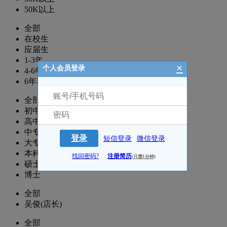
50K以上
全部
在校生
应届生
1-3年
×
个人会员登录
4-6年
6年以上
全部
初中
高中
中专
登录
短信登录
微信登录
大专
本科
找回密码?
注册简历
(只需1分钟)
硕士
博士
全部
吴俊(店长)
全部