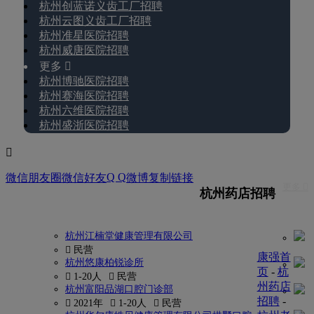
杭州创蓝诺义齿工厂招聘
杭州云图义齿工厂招聘
杭州准星医院招聘
杭州威唐医院招聘
更多 
杭州博驰医院招聘
杭州赛海医院招聘
杭州六维医院招聘
杭州盛浙医院招聘

Q Q
微信朋友圈
微信好友
微博
复制链接
更多 
杭州药店招聘
杭州江楠堂健康管理有限公司
 民营
康强首
杭州悠康柏锐诊所
页
-
杭
 1-20人
 民营
州药店
杭州富阳品湖口腔门诊部
招聘
-
 2021年
 1-20人
 民营