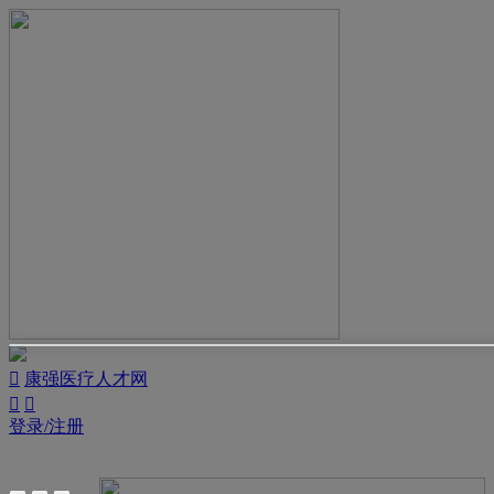

康强医疗人才网


登录/注册