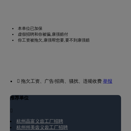
本单位已加保
虚假招聘和你被骗,康强赔付
你工资被拖欠,康强帮您要,要不到康强赔
 拖欠工资、广告/招商、骚扰、违规收费
举报
推荐单位

杭州晶富义齿工厂招聘
杭州州美齿义齿工厂招聘