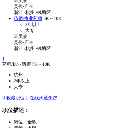
吴俊·店长
浙江
·杭州
·钱塘区
药师/执业药师
6K～10K
3年以上
大专
吴俊·店长
浙江
·杭州
·钱塘区
1
药师/执业药师
7K～10K
杭州
2年以上
大专
 收藏职位
 在线沟通
免费
职位描述：
岗位：全职
年龄：不限