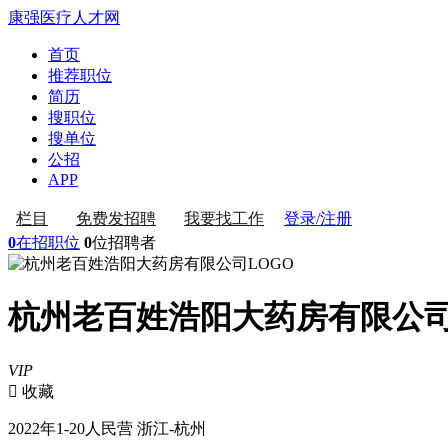
康强医疗人才网
首页
推荐职位
简历
搜职位
搜单位
公招
APP
登录/注册
栏目
免费发招聘
我要找工作
0
在招职位
0
位招聘者
杭州老百姓浩阳大药房有限公
VIP
 收藏
2022年
1-20人
民营
浙江-杭州