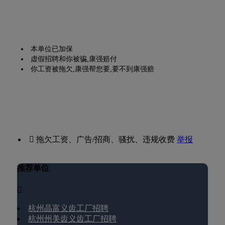
本单位已加保
虚假招聘和你被骗,康强赔付
你工资被拖欠,康强帮您要,要不到康强赔
 拖欠工资、广告/招商、骚扰、违规收费
举报
推荐单位

杭州晶富义齿工厂招聘
杭州州美齿义齿工厂招聘