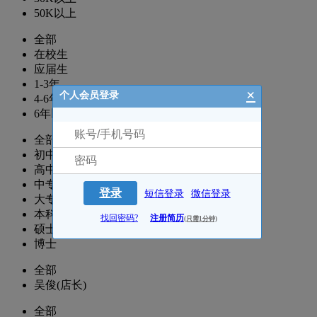
50K以上
全部
在校生
应届生
1-3年
×
个人会员登录
4-6年
6年以上
全部
初中
高中
中专
登录
短信登录
微信登录
大专
本科
找回密码?
注册简历
(只需1分钟)
硕士
博士
全部
吴俊(店长)
全部