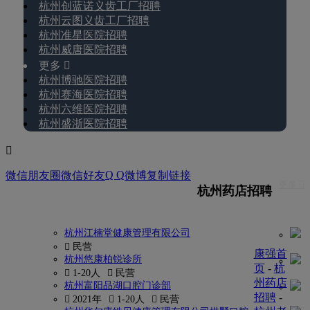
杭州创蓝诺义齿工厂招聘
杭州云图义齿工厂招聘
杭州准星医院招聘
杭州威唐医院招聘
更多 
杭州博驰医院招聘
杭州赛海医院招聘
杭州六维医院招聘
杭州盛浙医院招聘

Q Q
微信朋友圈
微信好友
微博
复制链接
更多 
杭州药店招聘
杭州江楠堂健康管理有限公司
 民营
康强首
杭州悠康柏锐诊所
页
-
杭
 1-20人
 民营
州药店
杭州富阳品湖口腔门诊部
招聘
-
 2021年
 1-20人
 民营