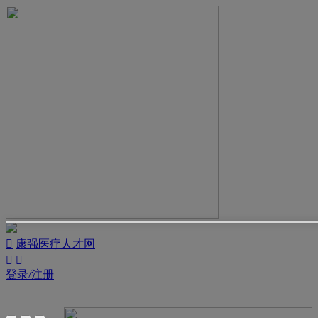

康强医疗人才网


登录/注册