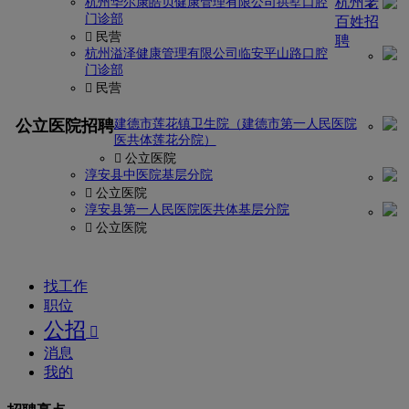
杭州老
杭州华尔康皓贝健康管理有限公司拱墅口腔
门诊部
百姓招
 民营
聘
杭州溢泽健康管理有限公司临安平山路口腔
门诊部
 民营
找
更多
公立医院招聘
建德市莲花镇卫生院（建德市第一人民医院
密
医共体莲花分院）
码?
 公立医院
淳安县中医院基层分院
 公立医院
康
淳安县第一人民医院医共体基层分院
强
 公立医院
网
找工作
职位
公招

消息
我的