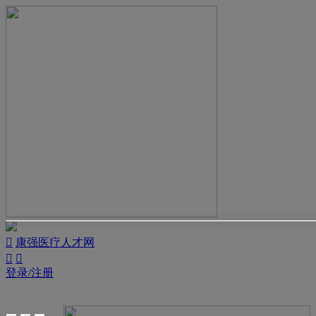

康强医疗人才网


登录/注册