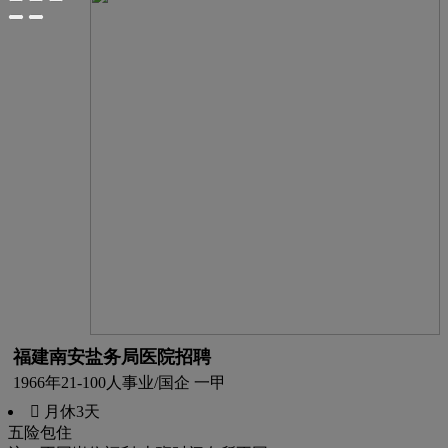
福建南安盐务局医院招聘
1966年
21-100人
事业/国企 一甲
 月休3天
五险
包住