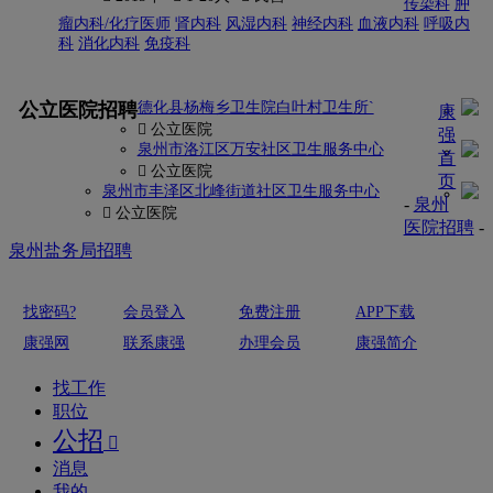
传染科
肿
瘤内科/化疗医师
肾内科
风湿内科
神经内科
血液内科
呼吸内
科
消化内科
免疫科
更多
公立医院招聘
德化县杨梅乡卫生院白叶村卫生所`
康
 公立医院
强
泉州市洛江区万安社区卫生服务中心
首
 公立医院
页
泉州市丰泽区北峰街道社区卫生服务中心
-
泉州
 公立医院
医院招聘
-
泉州盐务局招聘
找密码?
会员登入
免费注册
APP下载
康强网
联系康强
办理会员
康强简介
找工作
职位
公招

消息
我的