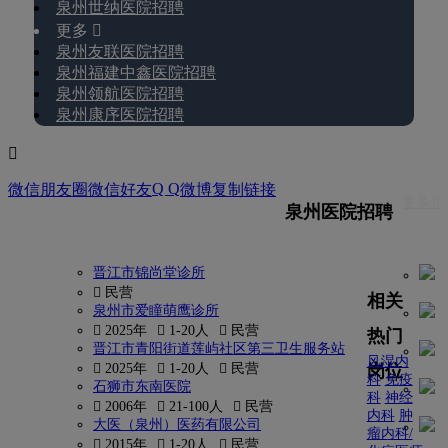
泉州世纳医院招聘
更多 
泉州友联医院招聘
泉州福建中鑫医院招聘
泉州领航医院招聘
泉州康序医院招聘

Q Q
微信朋友圈
微信好友
微博
复制链接
更多 
泉州医院招聘
晋江市锦尚堂诊所
 民营
相关
泉州市爱瞳萌鹰诊所
 2025年
 1-20人
 民营
热门
晋江市青阳街道莲屿社区第三卫生服务站
风湿内
岗位
 2025年
 1-20人
 民营
科
免疫
石狮市东南医院
科
神经
 2006年
 21-100人
 民营
内科
肿
大医（泉州）医药有限公司
瘤内科/
 2015年
 1-20人
 民营