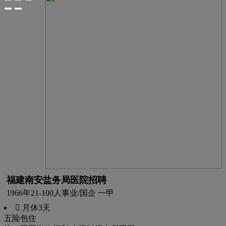
福建南安盐务局医院招聘
1966年
21-100人
事业/国企 一甲
 月休3天
五险
包住