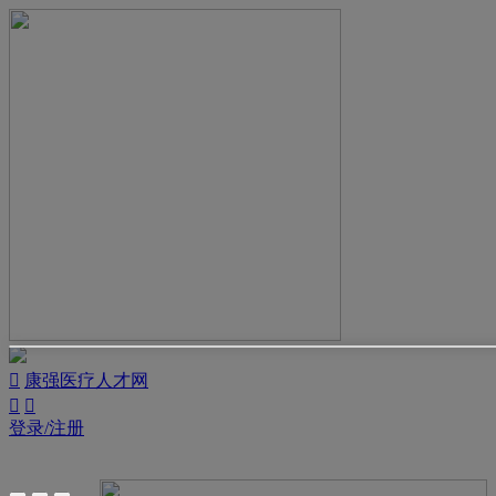

康强医疗人才网


登录/注册