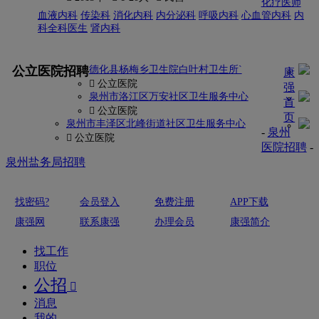
化疗医师
血液内科
传染科
消化内科
内分泌科
呼吸内科
心血管内科
内
科全科医生
肾内科
更多
公立医院招聘
德化县杨梅乡卫生院白叶村卫生所`
康
 公立医院
强
泉州市洛江区万安社区卫生服务中心
首
 公立医院
页
泉州市丰泽区北峰街道社区卫生服务中心
-
泉州
 公立医院
医院招聘
-
泉州盐务局招聘
找密码?
会员登入
免费注册
APP下载
康强网
联系康强
办理会员
康强简介
找工作
职位
公招

消息
我的