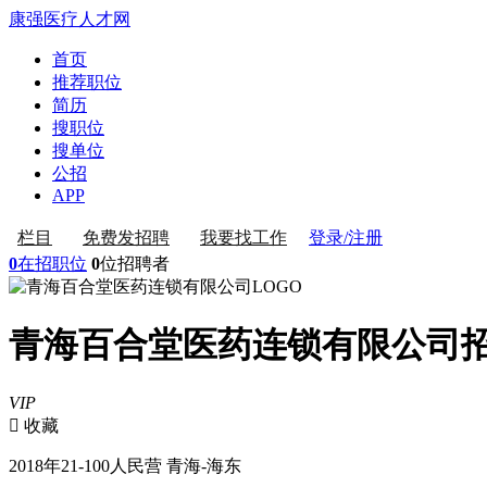
康强医疗人才网
首页
推荐职位
简历
搜职位
搜单位
公招
APP
登录/注册
栏目
免费发招聘
我要找工作
0
在招职位
0
位招聘者
青海百合堂医药连锁有限公司
VIP
 收藏
2018年
21-100人
民营
青海-海东