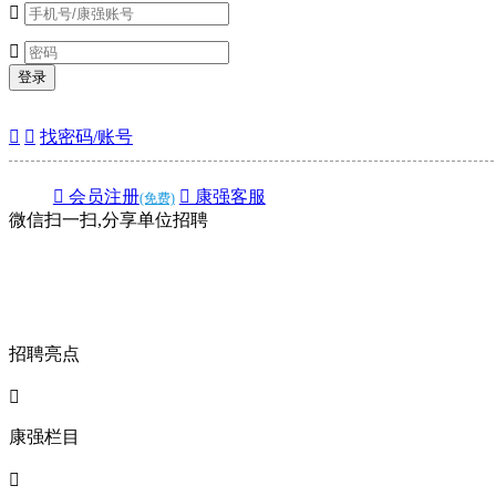


登录


找密码/账号
 会员注册
 康强客服
(免费)
微信扫一扫,分享单位招聘
招聘亮点

康强栏目
