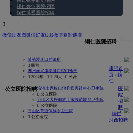
铜仁张生诊所招聘
铜仁兴业医院招聘
铜仁博爱医院招聘

Q Q
微信朋友圈
微信好友
微博
复制链接
更多 
铜仁医院招聘
莱芜爱牙口腔诊所
 民营
康强首
湖州吴兴康泰健口腔门诊部
页
-
铜
 2004年
 1-20人
 民营
仁
更多
公立医院招聘
沿河土家族自治县官舟镇中心卫生院
医
 公立医院
院
万山区大坪侗族土家族苗族乡卫生院
招
 公立医院
聘
万山区黄道侗族乡卫生院
-
铜仁
 公立医院
河西招聘