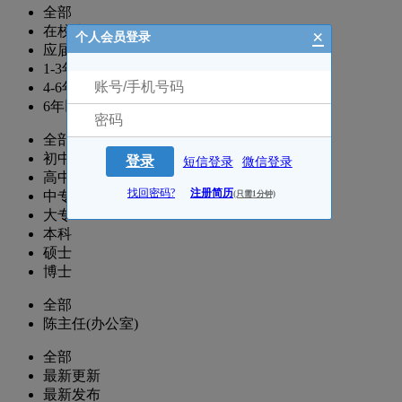
全部
在校生
×
个人会员登录
应届生
1-3年
4-6年
6年以上
全部
初中
登录
短信登录
微信登录
高中
找回密码?
注册简历
中专
(只需1分钟)
大专
本科
硕士
博士
全部
陈主任(办公室)
全部
最新更新
最新发布