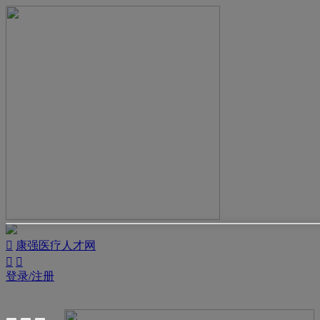

康强医疗人才网


登录/注册