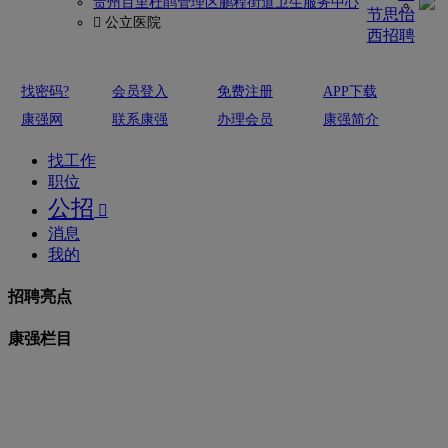
贵州百里杜鹃管理区鹏程街道卫生服务中心
节思怡
 公立医院
西招聘
找密码?
会员登入
免费注册
APP下载
康强网
联系康强
办理会员
康强简介
找工作
职位
公招

消息
我的
招聘亮点
康强栏目