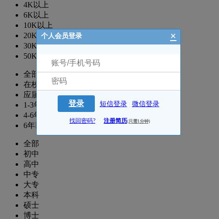
4K以上
6K以上
10K以上
×
20K以上
个人会员登录
30K以上
50K以上
全部
在校生
应届生
登录
短信登录
微信登录
1-3年
4-6年
找回密码?
注册简历
(只需1分钟)
6年以上
全部
初中
高中
中专
大专
本科
硕士
博士