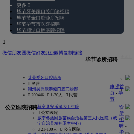
更多 
毕节牙美家口腔门诊招聘
毕节节金口腔诊所招聘
毕节毕节市医院招聘
毕节顺洁口腔医院招聘

Q Q
微信朋友圈
微信好友
微博
复制链接
更多 
毕节诊所招聘
莱芜爱牙口腔诊所
 民营
康强首
湖州吴兴康泰健口腔门诊部
页
-
毕
 2004年
 1-20人
 民营
节
更多
公立医院招聘
赫章县安乐溪乡卫生院
诊
 公立医院
所
威宁彝族回族苗族自治县第三人民医院（威
招
宁自治县精神卫生中心）
聘
-
 21-100人
 公立医院
毕