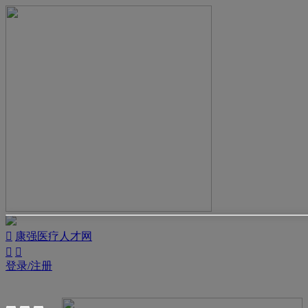

康强医疗人才网


登录/注册