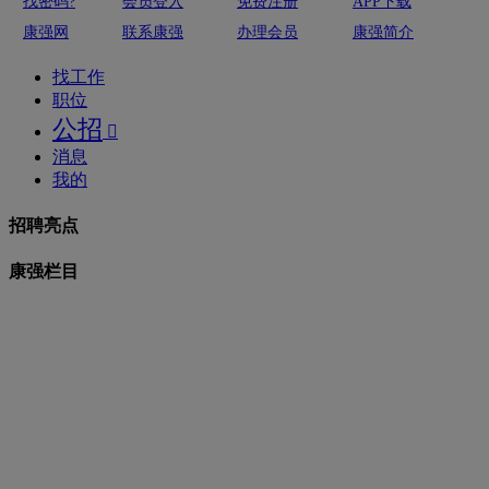
找密码?
会员登入
免费注册
APP下载
康强网
联系康强
办理会员
康强简介
找工作
职位
公招

消息
我的
招聘亮点
康强栏目