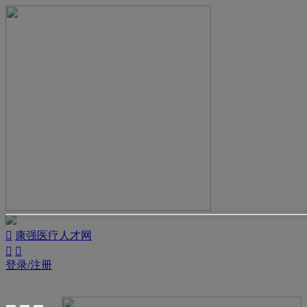

康强医疗人才网


登录/注册