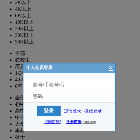
2K以上
4K以上
6K以上
10K以上
20K以上
30K以上
50K以上
全部
在校生
×
应届生
个人会员登录
1-3年
4-6年
6年以上
全部
初中
高中
登录
短信登录
微信登录
中专
找回密码?
注册简历
(只需1分钟)
大专
本科
硕士