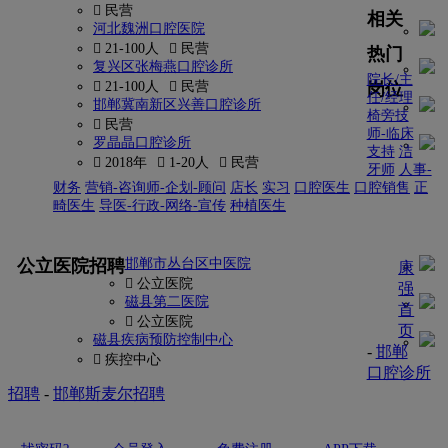
 民营
相关
河北魏洲口腔医院
 21-100人
 民营
热门
复兴区张梅燕口腔诊所
院长/主
岗位
 21-100人
 民营
任/经理
邯郸冀南新区兴善口腔诊所
椅旁技
 民营
师-临床
罗晶晶口腔诊所
支持
洁
 2018年
 1-20人
 民营
牙师
人事-
财务
营销-咨询师-企划-顾问
店长
实习
口腔医生
口腔销售
正
畸医生
导医-行政-网络-宣传
种植医生
更多
公立医院招聘
邯郸市丛台区中医院
康
 公立医院
强
磁县第二医院
首
 公立医院
页
磁县疾病预防控制中心
-
邯郸
 疾控中心
口腔诊所
招聘
-
邯郸斯麦尔招聘