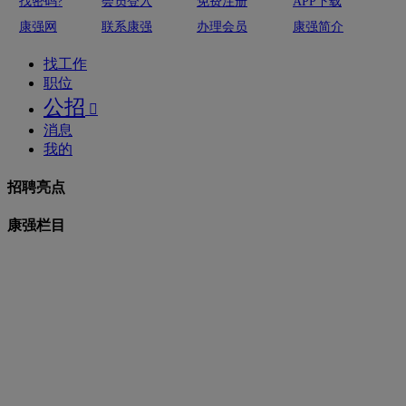
找密码?
会员登入
免费注册
APP下载
康强网
联系康强
办理会员
康强简介
找工作
职位
公招

消息
我的
招聘亮点
康强栏目