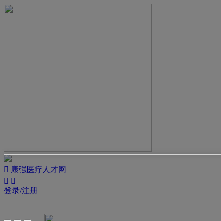

康强医疗人才网


登录/注册