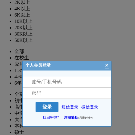
2K以上
4K以上
6K以上
10K以上
20K以上
30K以上
50K以上
全部
在校生
×
应届生
个人会员登录
1-3年
4-6年
6年以上
全部
初中
高中
登录
短信登录
微信登录
中专
找回密码?
注册简历
(只需1分钟)
大专
本科
硕士