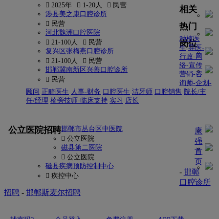
 2025年
 1-20人
 民营
相关
涉县美之康口腔诊所
 民营
热门
河北魏洲口腔医院
种植医
岗位
 21-100人
 民营
生
导医-
复兴区张梅燕口腔诊所
行政-网
 21-100人
 民营
络-宣传
邯郸冀南新区兴善口腔诊所
营销-咨
 民营
询师-企划-
顾问
正畸医生
人事-财务
口腔医生
洁牙师
口腔销售
院长/主
任/经理
椅旁技师-临床支持
实习
店长
更多
公立医院招聘
邯郸市丛台区中医院
康
 公立医院
强
磁县第二医院
首
 公立医院
页
磁县疾病预防控制中心
-
邯郸
 疾控中心
口腔诊所
招聘
-
邯郸斯麦尔招聘