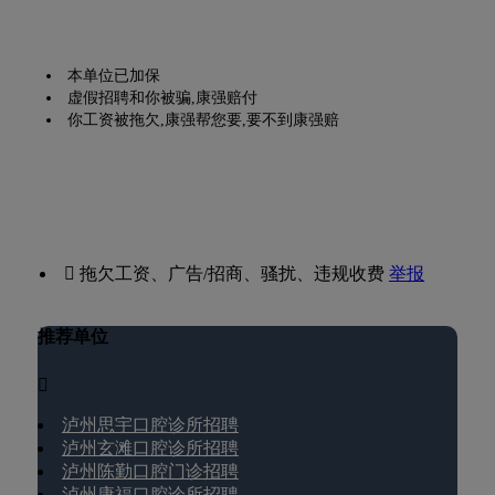
本单位已加保
虚假招聘和你被骗,康强赔付
你工资被拖欠,康强帮您要,要不到康强赔
 拖欠工资、广告/招商、骚扰、违规收费
举报
推荐单位

泸州思宇口腔诊所招聘
泸州玄滩口腔诊所招聘
泸州陈勤口腔门诊招聘
泸州康福口腔诊所招聘