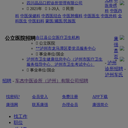
儿科
中
四川晶品口腔诊所管理有限公司
医骨伤
 2021年
 1-20人
 民营
科
中医内
科
中医保健科
中西医结合
中医肿瘤科
中医医生
中医外科
全
科医生
中医妇科
蒙医/藏医/民族医
更多
公立医院招聘
合江县公立医疗卫生机构
康
 公立医院
强
**泸州市龙马潭区委党员服务中心
首
 事业单位/国企
页
泸州市卫生健康信息中心（泸州市医疗卫生
-
泸州
服务指导中心、泸州市卫生考试中心）
诊所招聘
-
 事业单位/国企
泸州车氏
招聘
-
车杰中医诊所（泸州）有限公司招聘
找密码?
会员登入
免费注册
APP下载
康强网
联系康强
办理会员
康强简介
找工作
职位