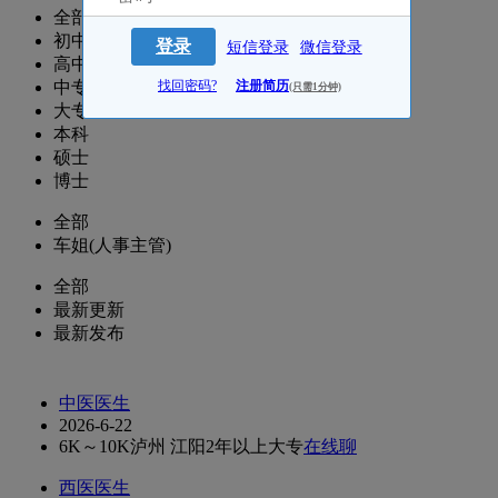
全部
初中
登录
短信登录
微信登录
高中
中专
找回密码?
注册简历
(只需1分钟)
大专
本科
硕士
博士
全部
车姐(人事主管)
全部
最新更新
最新发布
中医医生
2026-6-22
6K～10K
泸州 江阳
2年以上
大专
在线聊
西医医生