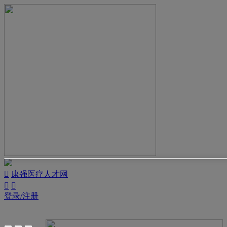

康强医疗人才网


登录/注册