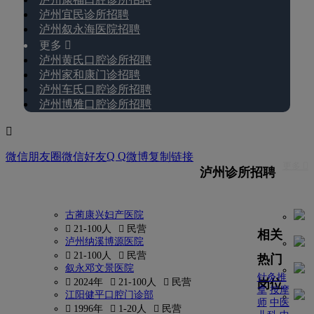
泸州宜民诊所招聘
泸州叙永海医院招聘
更多 
泸州黄氏口腔诊所招聘
泸州家和康门诊招聘
泸州车氏口腔诊所招聘
泸州博雅口腔诊所招聘

Q Q
微信朋友圈
微信好友
微博
复制链接
更多 
泸州诊所招聘
古蔺康兴妇产医院
 21-100人
 民营
相关
泸州纳溪博源医院
 21-100人
 民营
热门
叙永邓文景医院
针灸推
岗位
 2024年
 21-100人
 民营
拿
按摩
江阳健平口腔门诊部
师
中医
 1996年
 1-20人
 民营