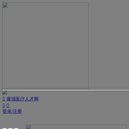

康强医疗人才网


登录/注册