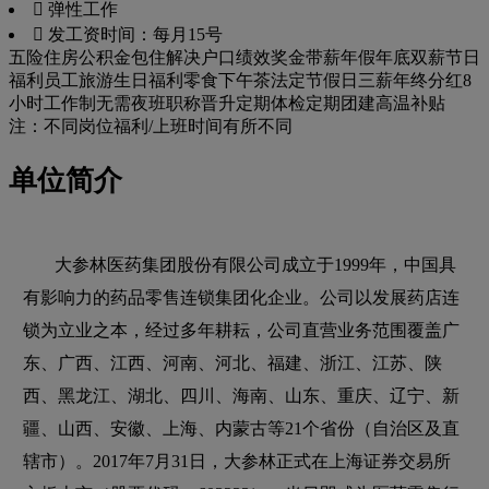
 弹性工作
 发工资时间：每月15号
五险
住房公积金
包住
解决户口
绩效奖金
带薪年假
年底双薪
节日
福利
员工旅游
生日福利
零食下午茶
法定节假日三薪
年终分红
8
小时工作制
无需夜班
职称晋升
定期体检
定期团建
高温补贴
注：不同岗位福利/上班时间有所不同
单位简介
大参林医药集团股份有限公司成立于1999年，中国具
有影响力的药品零售连锁集团化企业。公司以发展药店连
锁为立业之本，经过多年耕耘，公司直营业务范围覆盖广
东、广西、江西、河南、河北、福建、浙江、江苏、陕
西、黑龙江、湖北、四川、海南、山东、重庆、辽宁、新
疆、山西、安徽、上海、内蒙古等21个省份（自治区及直
辖市）。2017年7月31日，大参林正式在上海证券交易所