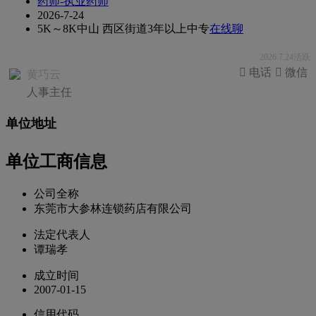
药师-执业药师
2026-7-24
5K～8K
中山 西区街道
3年以上
中专
在线聊
2026.7.24活跃
 电话
 微信
黄巧云
人事主任
单位地址
单位工商信息
公司全称
东莞市大参林连锁药店有限公司
法定代表人
谭瑞孝
成立时间
2007-01-15
信用代码