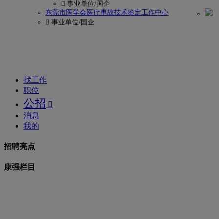
 事业单位/国企
码?
东莞市医学会医疗事故技术鉴定工作中心
 事业单位/国企
康
强
网
找工作
职位
公招

消息
我的
招聘亮点
康强栏目