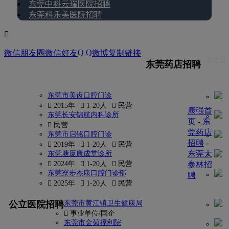
东莞中科云瑞医院招聘
东莞科乐美医院招聘

Q Q
微信朋友圈
微信好友
微博
复制链接
更多 
东莞药店招聘
东莞市美齿口腔门诊
 2015年
 1-20人
 民营
康强首
东莞长安锦航内科诊所
页
-
东
 民营
莞药店
东莞市启铭口腔门诊
招聘
-
 2019年
 1-20人
 民营
东莞大
东莞塘厦康成堂诊所
 2024年
 1-20人
 民营
参林招
东莞寮步杰康口腔门诊部
聘
 2025年
 1-20人
 民营
更多
公立医院招聘
东莞市黄江镇卫生健康局
找
 事业单位/国企
密
东莞市金菊福利院