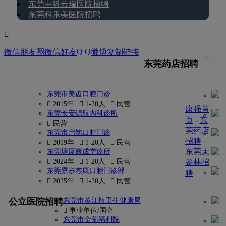
东莞中科云瑞医院招聘
东莞科乐美医院招聘

Q Q
微信朋友圈
微信好友
微博
复制链接
更多 
东莞药店招聘
东莞市美齿口腔门诊
 2015年
 1-20人
 民营
康强首
东莞长安锦航内科诊所
页
-
东
 民营
莞药店
东莞市启铭口腔门诊
招聘
-
 2019年
 1-20人
 民营
东莞大
东莞塘厦康成堂诊所
 2024年
 1-20人
 民营
参林招
东莞寮步杰康口腔门诊部
聘
 2025年
 1-20人
 民营
更多
公立医院招聘
东莞市黄江镇卫生健康局
找
 事业单位/国企
密
东莞市金菊福利院