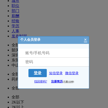
城市
职位
部门
薪酬
经验
学历
人事
发布时间
×
个人会员登录
全部
韶关
深圳
东莞
中山
登录
短信登录
微信登录
全部
药师/执业药师
找回密码?
注册简历
(只需1分钟)
全部
全部
2K以下
2K以上