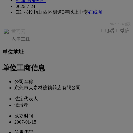
药师-执业药师
2026-7-24
5K～8K
中山 西区街道
3年以上
中专
在线聊
2026.7.24活跃
 电话
 微信
黄巧云
人事主任
单位地址
单位工商信息
公司全称
东莞市大参林连锁药店有限公司
法定代表人
谭瑞孝
成立时间
2007-01-15
信用代码