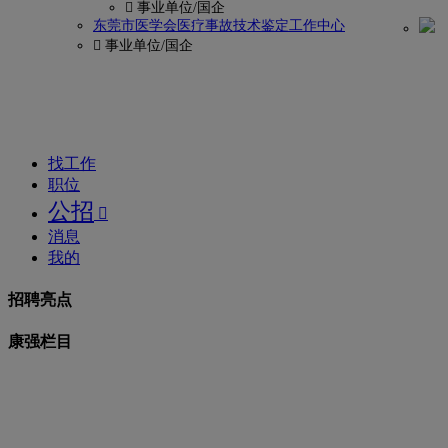
 事业单位/国企
码?
东莞市医学会医疗事故技术鉴定工作中心
 事业单位/国企
康
强
网
找工作
职位
公招

消息
我的
招聘亮点
康强栏目