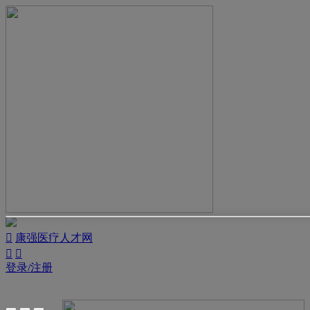

康强医疗人才网


登录/注册