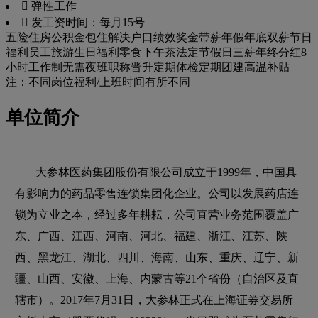
 弹性工作
 发工资时间：每月15号
五险
住房公积金
包住
解决户口
绩效奖金
带薪年假
年底双薪
节日
福利
员工旅游
生日福利
零食下午茶
法定节假日三薪
年终分红
8
小时工作制
无需夜班
职称晋升
定期体检
定期团建
高温补贴
注：不同岗位福利/上班时间有所不同
单位简介
大参林医药集团股份有限公司成立于1999年，中国具
有影响力的药品零售连锁集团化企业。公司以发展药店连
锁为立业之本，经过多年耕耘，公司直营业务范围覆盖广
东、广西、江西、河南、河北、福建、浙江、江苏、陕
西、黑龙江、湖北、四川、海南、山东、重庆、辽宁、新
疆、山西、安徽、上海、内蒙古等21个省份（自治区及直
辖市）。2017年7月31日，大参林正式在上海证券交易所