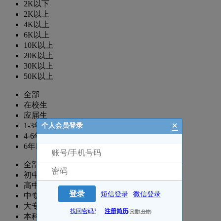
2K以下
2K以上
4K以上
6K以上
10K以上
20K以上
30K以上
50K以上
全部
在校生
应届生
×
1-3年
个人会员登录
4-6年
6年以上
全部
初中
高中
登录
短信登录
微信登录
中专
大专
找回密码?
注册简历
(只需1分钟)
本科