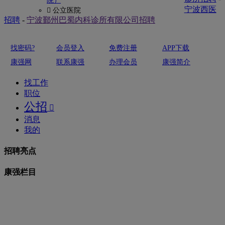
院）
宁波西医
 公立医院
招聘
-
宁波鄞州巴蜀内科诊所有限公司招聘
找密码?
会员登入
免费注册
APP下载
康强网
联系康强
办理会员
康强简介
找工作
职位
公招

消息
我的
招聘亮点
康强栏目