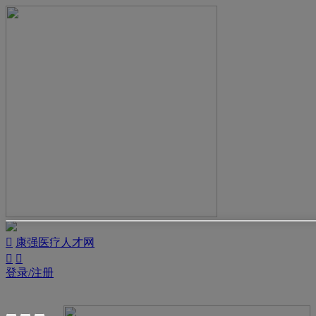

康强医疗人才网


登录/注册