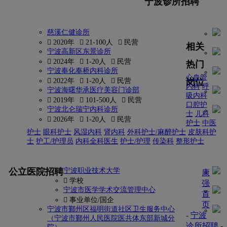
宁波诊所招聘
慈溪仁健诊所
 2020年
 21-100人
 民营
相关
宁波高新区东景诊所
 2024年
 1-20人
 民营
热门
宁波奉化奉桥内科诊所
心血管
岗位
 2022年
 1-20人
 民营
内科
呼
宁波海曙华承医疗美容门诊部
吸内科
 2019年
 101-500人
 民营
口腔护
宁波北仑瑞宁内科诊所
士
儿科
 2026年
 1-20人
 民营
护士
中医
护士
眼科护士
风湿内科
肾内科
外科护士/麻醉护士
皮肤科护
士
护工/护理员
内科全科医生
护士/护理
传染科
整形护士
更多
公立医院招聘
宁波职业技术大学
康
 学校
强
宁波市医学学术交流管理中心
首
 事业单位/国企
页
宁波市鄞州区福明街道社区卫生服务中心
-
宁波
（宁波市鄞州人民医院医共体东部新城分
诊所招聘
-