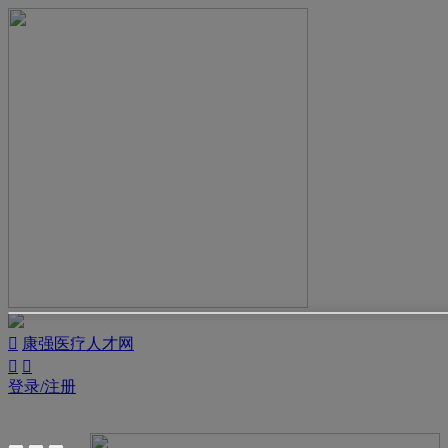

康强医疗人才网


登录/注册