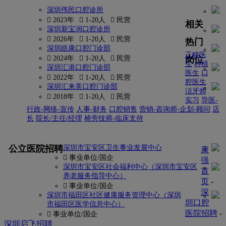
深圳伟民口腔诊所
 2023年
 1-20人
 民营
相关
深圳新宝润口腔诊所
 2026年
 1-20人
 民营
热门
深圳皓康口腔门诊部
正畸医
岗位
 2024年
 1-20人
 民营
生
种植
深圳汇港口腔门诊部
医生
口
 2022年
 1-20人
 民营
腔医生
深圳汇来美口腔门诊部
洁牙师
 2018年
 1-20人
 民营
实习
导医-
行政-网络-宣传
人事-财务
口腔销售
营销-咨询师-企划-顾问
店
长
院长/主任/经理
椅旁技师-临床支持
更多
公立医院招聘
深圳市宝安区卫生事业发展中心
康
 事业单位/国企
强
深圳市宝安区社会福利中心（深圳市宝安区
首
养老服务指导中心）
页
-
 事业单位/国企
深
深圳市福田区社区健康服务管理中心（深圳
圳口腔
市福田区医学信息中心）
医院招聘
-
 事业单位/国企
深圳启飞招聘