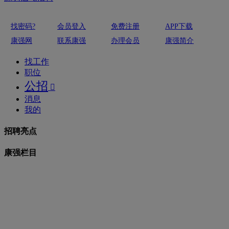
找密码?
会员登入
免费注册
APP下载
康强网
联系康强
办理会员
康强简介
找工作
职位
公招

消息
我的
招聘亮点
康强栏目