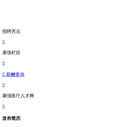
招聘亮点

康强栏目

 薪酬查询

康强医疗人才网

发布简历