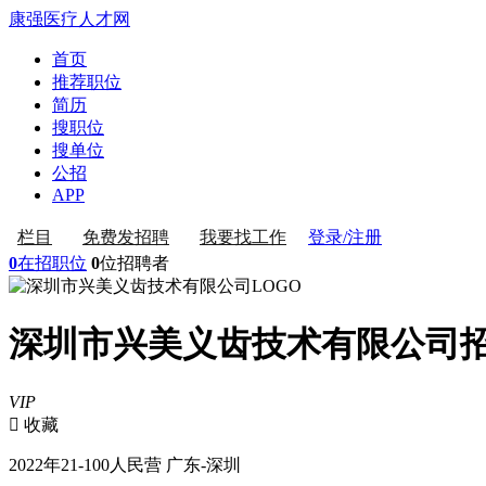
康强医疗人才网
首页
推荐职位
简历
搜职位
搜单位
公招
APP
登录/注册
栏目
免费发招聘
我要找工作
0
在招职位
0
位招聘者
深圳市兴美义齿技术有限公司
VIP
 收藏
2022年
21-100人
民营
广东-深圳