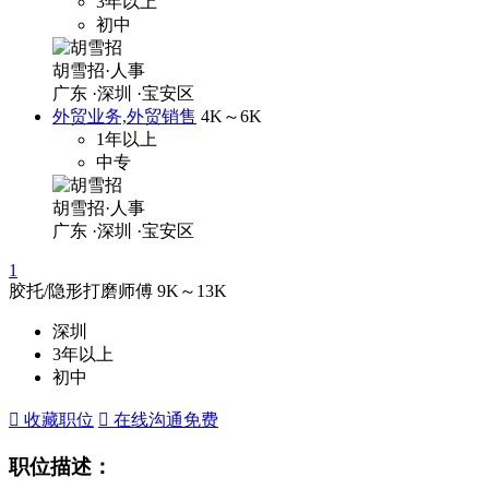
3年以上
初中
胡雪招·人事
广东
·深圳
·宝安区
外贸业务,外贸销售
4K～6K
1年以上
中专
胡雪招·人事
广东
·深圳
·宝安区
1
胶托/隐形打磨师傅
9K～13K
深圳
3年以上
初中
 收藏职位
 在线沟通
免费
职位描述：