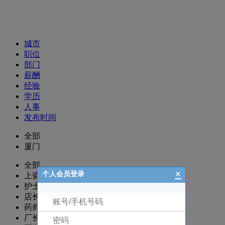
招聘职位
城市
职位
部门
薪酬
经验
学历
人事
发布时间
全部
厦门
全部
×
个人会员登录
上瓷部
护士/护理
店长
药师/执业药师
厂长/主任/经理