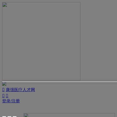

康强医疗人才网


登录/注册