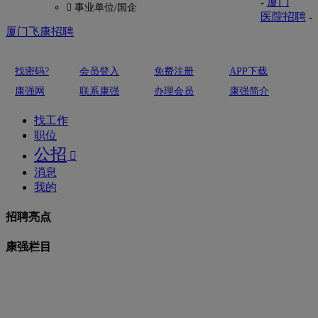
-
厦门
 事业单位/国企
医院招聘
-
厦门飞康招聘
找密码?
会员登入
免费注册
APP下载
康强网
联系康强
办理会员
康强简介
找工作
职位
公招

消息
我的
招聘亮点
康强栏目