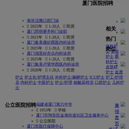
更多 
厦门医院招聘
海沧洁雅口腔门诊
 2025年
 1-20人
 民营
相关
厦门思明赛齐科门诊部
 2021年
 1-20人
 民营
热门
厦门集美康好西医内科诊所
体检护
岗位
 2025年
 1-20人
 民营
士
整形
厦门湖里好亦点内科诊所
护士
眼
 2025年
 1-20人
 民营
科护士
厦门集美卢荣华西医内科诊所
皮肤科
 2026年
 1-20人
 民营
护士
血透
护士
护士长/护理主任
外科护士/麻醉护士
ICU护士
护工/护理
员
内科护士
中医护士
护士/护理
核酸采样员
口腔护士
儿科护
士
更多
公立医院招聘
福建省厦门第六中学
康
 1953年
 学校
强
厦门市翔安区金海街道社区卫生服务中心
首
 公立医院
页
厦门市医疗保障中心