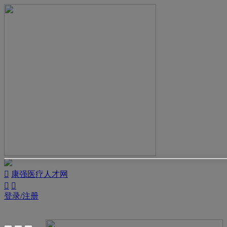

康强医疗人才网


登录/注册