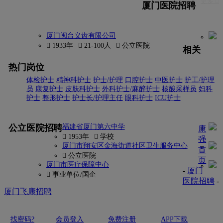
更多 
厦门医院招聘
厦门闽台义齿有限公司
 1933年
 21-100人
 公立医院
相关
热门岗位
体检护士
精神科护士
护士/护理
口腔护士
中医护士
护工/护理
员
康复护士
皮肤科护士
外科护士/麻醉护士
核酸采样员
妇科
护士
整形护士
护士长/护理主任
眼科护士
ICU护士
更多
公立医院招聘
福建省厦门第六中学
康
 1953年
 学校
强
厦门市翔安区金海街道社区卫生服务中心
首
 公立医院
页
厦门市医疗保障中心
-
厦门
 事业单位/国企
医院招聘
-
厦门飞康招聘
找密码?
会员登入
免费注册
APP下载