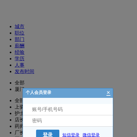
招聘职位
城市
职位
部门
薪酬
经验
学历
人事
发布时间
全部
厦门
×
个人会员登录
全部
上瓷部
护士/护理
店长
药师/执业药师
厂长/主任/经理
登录
短信登录
微信登录